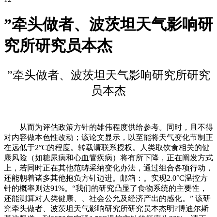
”牵头做者、波茨坦天气影响研
究所研究员本杰
”牵头做者、波茨坦天气影响研究所研究
员本杰
从而为评估政策方针的雄伟程度供给参考。同时，且不得
对内容做本色性改动；该论文显示，以至能将天气变化节制正
在远低于2°C的程度。转载请联系授权。人类取饮食相关的健
康风险（如糖尿病和心血管疾病）将有所下降，正在阐发方式
上，若同时正在其他范畴采纳变化办法，通过组合各项行动，
还能朝着诸多其他抱负方针迈进。邮箱：。实现2.0°C温控方
针的概率则达91%。“我们的研究凸显了食物系统的主要性，
还能测算对人类健康、、社会公允及经济产出的感化。” 该研
究牵头做者、波茨坦天气影响研究所研究员本杰明?博迪尔斯