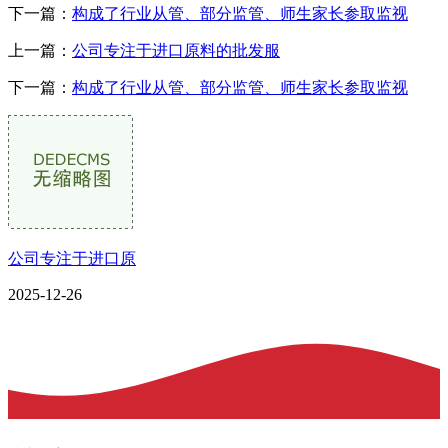
下一篇：
构成了行业从管、部分监管、师生家长参取监视
上一篇：
公司专注于进口原料的批发服
下一篇：
构成了行业从管、部分监管、师生家长参取监视
公司专注于进口原
2025-12-26