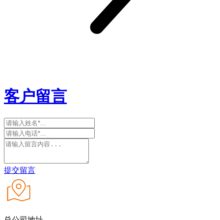
客户留言
提交留言
总公司地址