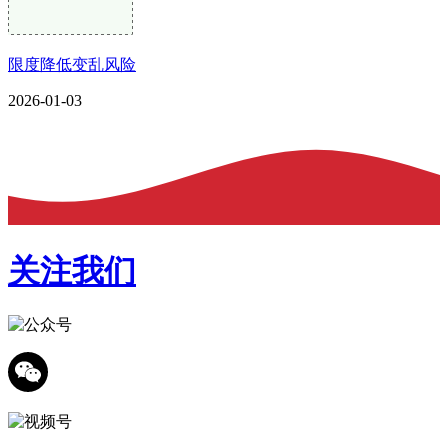
限度降低变乱风险
2026-01-03
关注我们