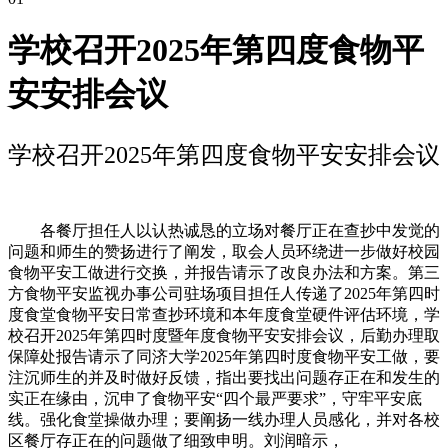
学校召开2025年第四度食物平
安安排会议
学校召开2025年第四度食物平安安排会议
各餐厅担任人以认热诚恳的立场对餐厅正在查抄中发觉的
问题和师生的赞扬进行了阐发，取会人员环绕进一步做好校园
食物平安工做进行交换，并报告请示了改良办法和方案。第三
方食物平安监视办事公司驻场项目担任人传递了2025年第四时
度食堂食物平安日常查抄环境和本年度食堂硬件评估环境，学
校召开2025年第四时度暨年度食物平安安排会议，后勤办理取
保障处报告请示了同济大学2025年第四时度食物平安工做，要
注沉师生的并及时做好反馈，指出要找出问题存正在和发生的
实正在缘由，沉申了食物平安“四个最严要求”，守牢平安底
线。强化食堂操做办理；要阐扬一线办理人员感化，并对各校
区餐厅存正在的问题做了细致申明。刘润暗示，