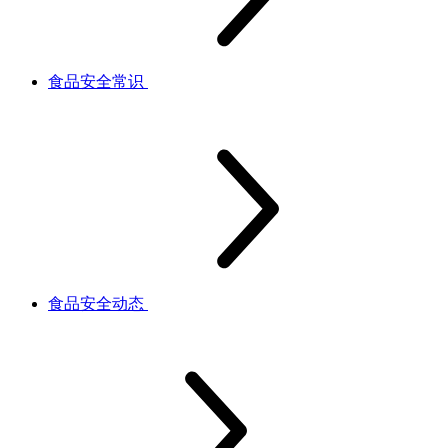
食品安全常识
食品安全动态