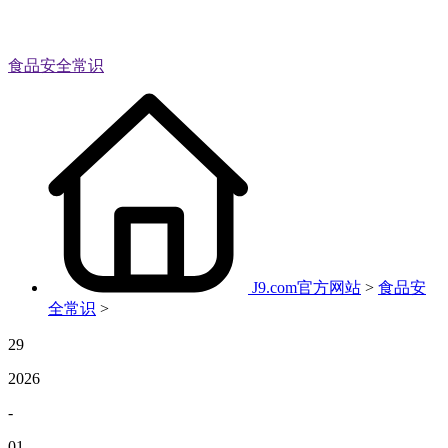
食品安全常识
J9.com官方网站
>
食品安
全常识
>
29
2026
-
01