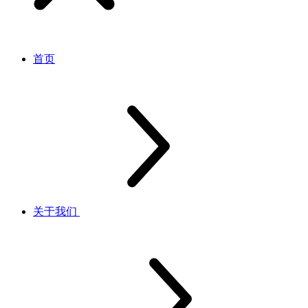
首页
关于我们