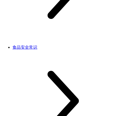
食品安全常识