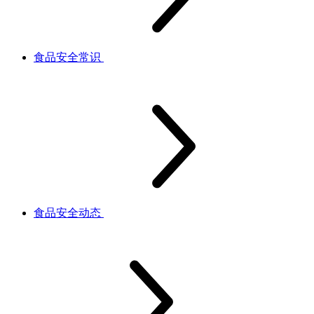
食品安全常识
食品安全动态