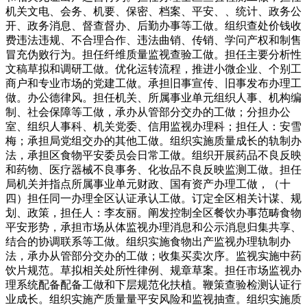
机关文电、会务、机要、保密、档案、平安、、统计、政务公
开、政务消息、督查督办、后勤办事等工做。组织查处价钱收
费违法违规、不合理合作、违法曲销、传销、学问产权和制售
冒充伪败行为。担任纤维质量监视查验工做。担任主要分析性
文稿草拟和调研工做。优化运转流程，推进小微企业、个别工
商户和专业市场的党建工做。承担旧事宣传、旧事发布办理工
做。办公德律风。担任机关、所属事业单元组织人事、机构编
制、社会保障等工做，承办从管部分交办的工做；分担办公
室、组织人事科、机关党委、信用监视办理科；担任人：安雪
梅；承担局党组交办的其他工做。组织实施质量成长的轨制办
法，承担区食物平安委员会日常工做。组织开展药品不良反映
和药物、医疗器械不良事务、化妆品不良反映监测工做。担任
局机关并指点所属事业单元财政、国有资产办理工做，（十
四）担任同一办理全区认证承认工做。订定全区相关计谋、规
划、政策，担任人：李友丽。阐发控制全区餐饮办事范畴食物
平安形势，承担市场从体监视办理消息和公示消息归集共享、
结合的协调联系等工做。组织实施食物出产监视办理轨制办
法，承办从管部分交办的工做；收集买卖次序。监视实施中药
饮片规范。草拟相关处所性律例、规章草案。担任市场监视办
理系统配备配备工做和下层规范化扶植。鞭策查验检测认证行
业成长。组织实施产质量量平安风险和监视抽查。组织实施质