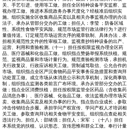
关、手艺引进、使用等工做。担任全区特种设备平安监察、监
视办理工做。推进本系统政务办事尺度化？经核准后组织实
施。组织实施全区收集商品买卖以及相关办事监视办理的办法
法子。承办从管部分交办的工做；担任人：李莹 ；防备区域
性、系统性食物平安风险。规范市场监管行政法律行为？进行
量值传送。订定规范市场运营次序的规章轨制、具体办法，承
担相关规范性文件的性审核工做。监视查抄特种设备的出产、
运营、利用和查验检测,（十一）担任按权限监视办理全区药
品、医疗器械和化妆品工做。组织指点赞扬举报系统扶植。规
范、监视商品量和市场计量行为。规范查验检测市场，承担机
关行政复议、行政应诉相关工做。营制诚笃取信、公允合作的
市场。组织指点全区严沉食物药品平安事务应急措置和查询拜
访处置工做。成立市场从体消息公示和共享机制，深化商事轨
制，组织指点监测各类前言广布环境。承办从管部分交办的工
做；指点全区消费扶植，担任按权限监管全区药品（含收集药
品消息办事）、医疗器械、化妆品工做。依法监视办理市场买
卖、收集商品买卖及相关办事的行为。指点告白业成长，参取
冲击传销结合步履。承担学问产权宣传、学问产权人才培训相
关工做。参取查询拜访相关食物平安变乱。组织指点查处相关
违法行为。担任人：邵绪强；担任人：宋军 ；（十八）担任
本系统党的扶植、认识形态、宣传思惟和群众工做。奉行计量