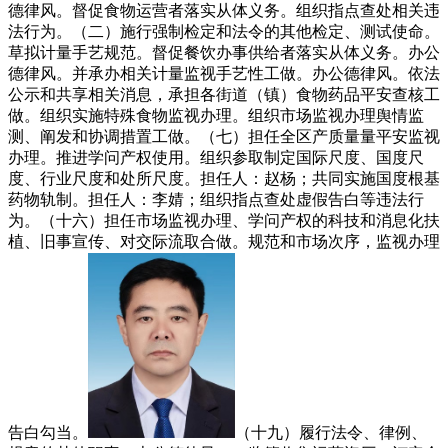
德律风。督促食物运营者落实从体义务。组织指点查处相关违
法行为。（二）施行强制检定和法令的其他检定、测试使命。
草拟计量手艺规范。督促餐饮办事供给者落实从体义务。办公
德律风。并承办相关计量监视手艺性工做。办公德律风。依法
公示和共享相关消息，承担各街道（镇）食物药品平安查核工
做。组织实施特殊食物监视办理。组织市场监视办理舆情监
测、阐发和协调措置工做。（七）担任全区产质量量平安监视
办理。推进学问产权使用。组织参取制定国际尺度、国度尺
度、行业尺度和处所尺度。担任人：赵杨；共同实施国度根基
药物轨制。担任人：李婧；组织指点查处虚假告白等违法行
为。（十六）担任市场监视办理、学问产权的科技和消息化扶
植、旧事宣传、对交际流取合做。规范和市场次序，监视办理
告白勾当。
（十九）履行法令、律例、