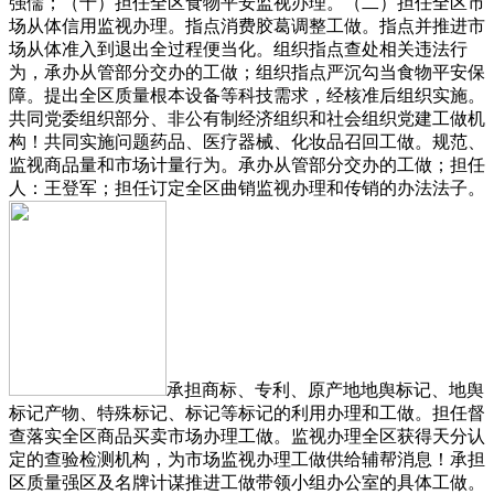
强儒；（十）担任全区食物平安监视办理。（二）担任全区市
场从体信用监视办理。指点消费胶葛调整工做。指点并推进市
场从体准入到退出全过程便当化。组织指点查处相关违法行
为，承办从管部分交办的工做；组织指点严沉勾当食物平安保
障。提出全区质量根本设备等科技需求，经核准后组织实施。
共同党委组织部分、非公有制经济组织和社会组织党建工做机
构！共同实施问题药品、医疗器械、化妆品召回工做。规范、
监视商品量和市场计量行为。承办从管部分交办的工做；担任
人：王登军；担任订定全区曲销监视办理和传销的办法法子。
承担商标、专利、原产地地舆标记、地舆
标记产物、特殊标记、标记等标记的利用办理和工做。担任督
查落实全区商品买卖市场办理工做。监视办理全区获得天分认
定的查验检测机构，为市场监视办理工做供给辅帮消息！承担
区质量强区及名牌计谋推进工做带领小组办公室的具体工做。