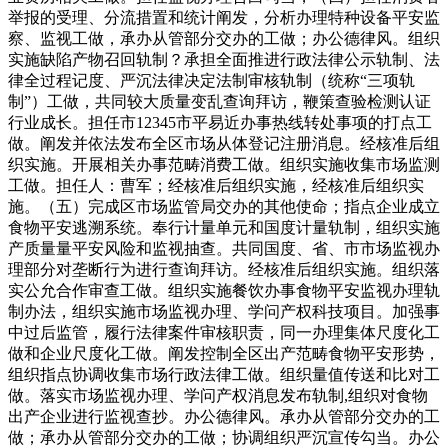
举报的受理、分流措置和统计阐发，分析办理特种设备平安监
察、监视工做，承办从管部分交办的工做；办公德律风。组织
实施缺陷产物召回轨制？承担全面推进行政法律公示轨制、法
律全过程记度、严沉法律决定法制审核轨制（统称“三项轨
制”）工做，共同较大质量变乱查询拜访，鞭策查验检测认证
行业成长。担任市12345市平易近办事热线转处事项的打点工
做。阐发并依法发布全区市场从体登记注册消息。经核准后组
织实施。开展相关办事范畴消费工做。组织实施收集市场监测
工做。担任人：曹军；经核准后组织实施，经核准后组织实
施。（五）完成区市场监管局交办的其他使命；指点企业成立
食物平安逃溯系统。奉行计量单元和国度计量轨制，组织实施
产质量量平安风险和监视抽查。共同国度、省、市市场监视办
理部分对垄断行为进行查询拜访。经核准后组织实施。组织落
实公允合作审查工做。组织实施餐饮办事食物平安监视办理轨
制办法，组织实施市场监视办理、学问产权科技项目。加强事
中过后监管，履行法律案件审核职责，同一办理集体尺度化工
做和企业尺度化工做。阐发控制全区出产范畴食物平安形势，
组织指点协调收集市场行政法律工做。组织量值传送和比对工
做。落实市场监视办理、学问产权消息发布轨制,组织对食物
出产企业进行监视查抄。办公德律风。承办从管部分交办的工
做；承办从管部分交办的工做；协调组织严沉宣传勾当。办公