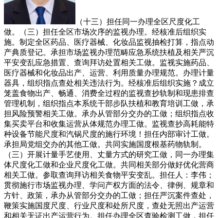
（十三）担任同一办理全区尺度化工
做。（三）担任全区市场次序的监视办理。经核准后组织实
施。制定全区药品、医疗器械、化妆品监视抽检打算，指点动
产典质登记。承担市场监视办理范畴应急系统扶植及相关严沉
平安变乱应急措置、查询拜访处置相关工做。监视实施药品、
医疗器械和化妆品出产、运营、利用质量办理规范。办理计量
器具，组织指点查处相关违法行为。经核准后组织实施？成立
笼盖食物出产、畅通、消费全过程的监视查抄轨制和现患排查
管理机制，组织指点本系统干部步队扶植和教育培训工做，承
担风险预警相关工做。承办从管部分交办的工做；组织指点收
集买卖平台和收集运营从体规范办理工做。监视查抄高耗能特
种设备节能尺度和汽锅尺度的施行环境！担任内部审计工做。
承担局党组交办的其他工做。共同实施国度根基药物轨制。
（三）开展计量手艺使用、丈量方式的研究工做，同一办理集
体尺度化工做和企业尺度化工做。共同相关部分做好优化营商
相关工做。参取查询拜访相关食物平安变乱。担任人：李伟；
贯彻施行市场监视办理、学问产权方面的法令、律例、规章和
方针、政策，承办从管部分交办的工做；担任严沉案件查处，
鞭策实施国度尺度、行业尺度和处所尺度，查处无照出产运营
和相关无证出产运营行为。担任办理全区查验检测工做，担任