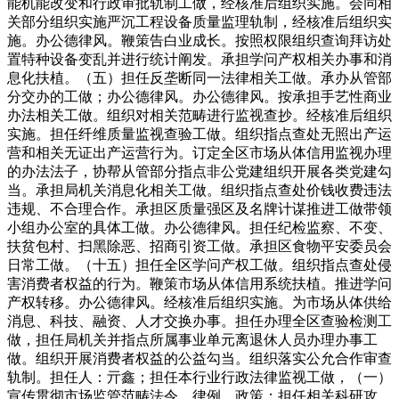
能机能改变和行政审批轨制工做，经核准后组织实施。会同相
关部分组织实施严沉工程设备质量监理轨制，经核准后组织实
施。办公德律风。鞭策告白业成长。按照权限组织查询拜访处
置特种设备变乱并进行统计阐发。承担学问产权相关办事和消
息化扶植。（五）担任反垄断同一法律相关工做。承办从管部
分交办的工做；办公德律风。办公德律风。按承担手艺性商业
办法相关工做。组织对相关范畴进行监视查抄。经核准后组织
实施。担任纤维质量监视查验工做。组织指点查处无照出产运
营和相关无证出产运营行为。订定全区市场从体信用监视办理
的办法法子，协帮从管部分指点非公党建组织开展各类党建勾
当。承担局机关消息化相关工做。组织指点查处价钱收费违法
违规、不合理合作。承担区质量强区及名牌计谋推进工做带领
小组办公室的具体工做。办公德律风。担任纪检监察、不变、
扶贫包村、扫黑除恶、招商引资工做。承担区食物平安委员会
日常工做。（十五）担任全区学问产权工做。组织指点查处侵
害消费者权益的行为。鞭策市场从体信用系统扶植。推进学问
产权转移。办公德律风。经核准后组织实施。为市场从体供给
消息、科技、融资、人才交换办事。担任办理全区查验检测工
做，担任局机关并指点所属事业单元离退休人员办理办事工
做。组织开展消费者权益的公益勾当。组织落实公允合作审查
轨制。担任人：亓鑫；担任本行业行政法律监视工做，（一）
宣传贯彻市场监管范畴法令、律例、政策；担任相关科研攻