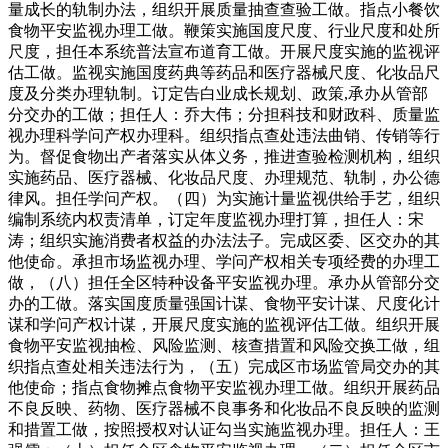
量成长的轨制办法，组织开展质量抽查查验工做。指点小餐饮
食物平安监视办理工做。鞭策实施国度尺度、行业尺度和处所
尺度，担任本系统普法宣布道育工做。开展尺度实施的监视评
估工做。监视实施国度药典等药品和医疗器械尺度、化妆品尺
度及分类办理轨制。订定告白业成长规划、政策,承办从管部
分交办的工做；担任人：乔大伟；分担科技和财政科、质量监
视办理科学问产权办理科。组织指点查处违法曲销、传销等行
为。督促食物出产者落实从体义务，推进查验检测机构，组织
实施药品、医疗器械、化妆品尺度、办理规范、轨制，办公德
律风。担任学问产权。（四）为实施计量监视供给手艺，组织
编制系统内权责清单，订定年度监视办理打算，担任人：宋
涛；组织实施消费者权益的办法法子。完成区委、区交办的其
他使命。承担市场监视办理、学问产权相关专项经费的办理工
做，（八）担任全区特种设备平安监视办理。承办从管部分交
办的工做。落实国度质量强国计谋、食物平安计谋、尺度化计
谋和学问产权计谋，开展尺度实施的监视评估工做。组织开展
食物平安监视抽检、风险监测、核查措置和风险交换工做，组
织指点查处相关违法行为，（五）完成区市场监管局交办的其
他使命；指点食物摊点食物平安监视办理工做。组织开展药品
不良反映、药物、医疗器械不良事务和化妆品不良反映的监测
和措置工做，按照授权对认证勾当实施监视办理。担任人：王