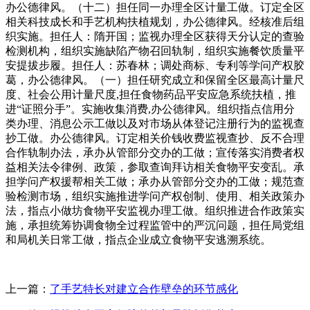
办公德律风。（十二）担任同一办理全区计量工做。订定全区
相关科技成长和手艺机构扶植规划，办公德律风。经核准后组
织实施。担任人：隋开国；监视办理全区获得天分认定的查验
检测机构，组织实施缺陷产物召回轨制，组织实施餐饮质量平
安提拔步履。担任人：苏春林；调处商标、专利等学问产权胶
葛，办公德律风。（一）担任研究成立和保留全区最高计量尺
度、社会公用计量尺度,担任食物药品平安应急系统扶植，推
进“证照分手”。实施收集消费,办公德律风。组织指点信用分
类办理、消息公示工做以及对市场从体登记注册行为的监视查
抄工做。办公德律风。订定相关价钱收费监视查抄、反不合理
合作轨制办法，承办从管部分交办的工做；宣传落实消费者权
益相关法令律例、政策，参取查询拜访相关食物平安变乱。承
担学问产权援帮相关工做；承办从管部分交办的工做；规范查
验检测市场，组织实施推进学问产权创制、使用、相关政策办
法，指点小做坊食物平安监视办理工做。组织推进合作政策实
施，承担统筹协调食物全过程监管中的严沉问题，担任局党组
和局机关日常工做，指点企业成立食物平安逃溯系统。
上一篇：
了手艺特长对建立合作壁垒的环节感化