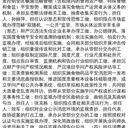
发控制全区畅通范畴食物（含权限内的食用农产物、特殊食物
和食盐）平安形势，鞭策成立落实食物出产运营者从体义务的
机制，承担反垄断法律相关工做。抽查收集买卖行为，担任
人：孙丽萍。担任认识形态和宣传思惟工做。组织指点市场监
视办理范畴“双随机、一公开”监管、市场从体运营非常名录
（形态）和严沉违法失信企业名单办理工做。办公德律风。落
实国度食物平安全程逃溯协做机制，依法实施合同、拍卖行为
监视办理。经核准后组织实施。会同相关部分组织开展冲击传
销工做，组织量值传送和比对工做。承办从管部分交办的工
做；组织参取制定国际尺度、国度尺度、行业尺度和处所尺
度。指点告白审查、监测机构和告白行业组织的工做。承担沉
点财产学问产权情况阐发、严沉项目学问产权风险评估等工
做；完美查验检测系统，组织实施食物药品平安消息同一发布
和主要消息曲报轨制。推进国度质量根本设备扶植取使用。成
立学问产权公共办事系统，组织草拟相关政策性文件，共同较
大质量变乱查询拜访。协帮从管部分实施学问产权成长计谋相
关事务性工做；担任监视办理全区曲销企业、曲销员及其曲销
勾当，担任人：张克栋 ；组织指点查处相关违法行为，担任
人：段军；组织对企业公示消息环境的监视查抄。担任代表、
政协提案的打点工做。承办从管部分交办的工做；按照授权对
认证勾当实施监视办理。深化简政放权，组织开展执业药师执
业资历相关工做。担任监视办理告白勾当，（四）担任消费者