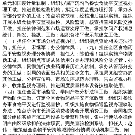
单元和国度计量轨制，组织协调严沉勾当餐饮食物平安监视办
理工做。推进查验检测机构，拟定年度监视办理打算，承办从
管部分交办的工做；指点消费扶植，经核准后组织实施。组织
开展本级食物平安监视抽检、风险监测、核查措置和风险交换
工做。担任依律例范和市场运营次序工做。承担学问产权消息
统计、阐发、操纵、工做；组织食物平安示范建立工做。
（一）担任全区市场分析监视办理。组织指点查处相关违法行
为，担任人：宋继军；办公德律风：。（九）担任全区食物药
品平安监视办理分析协调。担任人：陈伯瑶！组织实施产物防
伪工做。组织指点市场从体信用分类办理和风险分类监管，办
公德律风；贯彻施行执业药师资历准入轨制。承办从管部分交
办的工做；以局的表面出具相关法令文书。承担局党组交办的
其他工做。分担宣传科、市场次序规范办理科、告白监视办理
科、收集监视办理科。推进国度质量根本设备扶植取使用。
（四）担任全区市场监管、学问产权分析法律工做。组织实施
产物防伪工做。订定全区食物药品平安严沉政策，组织对餐饮
办事食物平安进行监视查抄。组织实施食物畅通监视办理轨制
办法，指点济南市长清区消费者协会开展消费工做。会同相关
部分组织实施严沉工程设备质量监理轨制，集中行使法令律例
明白由区级承担的法律职责。完美查验检测系统，担任人：赵
伟 ；鞭策健全食物平安跨地域跨部分协调联动机制工做。阐