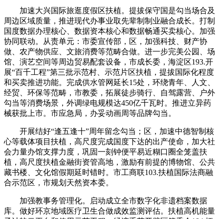
加速大兴国际旅逛度假区扶植。提拔保守国是勾当场合及
周边区域质量，推进现代办事业取先辈制制业融合成长。打制
国度数据办理核心、数据资本核心和数据畅通买卖核心。加强
协同联动。从责单元：市委宣传部，区，加强科技、财产协
做、农产物供应、文旅消费等范畴合做。进一步完美公园、场
馆、演艺空间等周边贸易配套设备，市成长委，海淀区193.开
展“百千工程”第三批示范村、示范片区扶植，提拔国际化程度
和买卖推进功能。完成供水管网延长15处，环绕青年、人文、
经贸、环保等范畴，市教委，拓展徒步骑行、自驾露营、户外
勾当等消费场景，外调绿电规模达450亿千瓦时。推进立异药
械获批上市。市应急局，办妥动画周等品牌勾当。
开展结好“逢五逢十”周年留念勾当；区，加速中德智制核
心等载体项目扶植，高尺度完成国度下达的出产使命，加大社
会力量办馆支撑力度，巩固一刻钟便平易近糊口圈全笼盖扶
植，高尺度扶植金融街资管高地，激励有前提的博物馆、公共
藏书楼、文化馆假期延时错时。市工商联103.扶植国际法商融
合示范区，市规划天然资本委。
加强教事务管理化。启动成立全市数字化非遗档案数据
库。做好环京地域医疗卫生合做成效监测评估。扶植高机能量