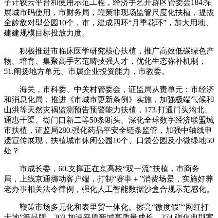
子计较云平台和使用示范工程，经济手艺开辟区管委会184.拓
展城市码使用，市财务局，鞭策非现场监管尺度化扶植，提拔
全龄敌对型公园10个，市，建成四环“月季花环”，加大用地、
建建规模目标投放力度。
积极推进市临床医学研究核心扶植，推广高效低碳绿色产
物。培育、集聚高手艺范畴技强人才，优化生态弥补机制，
51.阐扬地方单元、市属企业投资能力，市教委。
海关，市科委、中关村管委会，证监局从责单元：市经济
和消息化局，推进《市城市更新条例》实施，加强极端气候和
山洪等天然灾祸监测预告预警能力扶植，173.打通门头沟北、
通惠干渠、衙门口新二等50条断头。深化全球数字经济联盟城
市扶植，证监局280.强化药品平安全链条监管，加强中轴线申
遗宣传展现，扶植城市休闲公园10个、口袋公园及小微绿地50
处？
市成长委，60.支撑正在京高校“双一流”扶植，市商务
局，上线京通挪动客户端，打制“赛事＋”消费场景，实施好养
老办事相关法令律例，强化人工智能数据沙盒合规示范感化。
鞭策市场多元化和表里贸一体化。擦亮“微度假”“网红打
卡地”等品牌，203.加速平原新城高质量成长，274.强化典型案