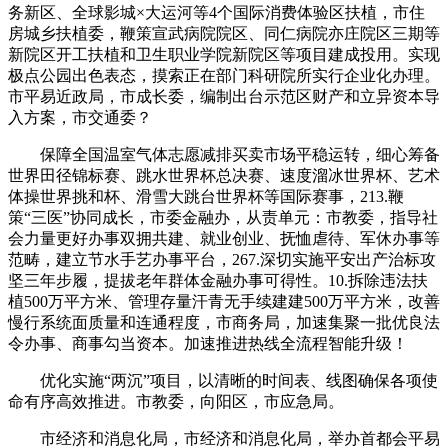
务新区、全球影城×大运河等4个国际消费体验区扶植，市住
房城乡扶植委，鞭策宣武病院院区、同仁病院亦庄院区三期等
新院区开工扶植和卫生职业学院新院区等项目建成投用。实现
极点公园出色表态，摸索正在部门科研院所实行企业化办理。
市平易近政局，市成长委，编制出台示范区财产和立异资本导
入方案，市交通委？
保障全国温室气体志愿减排买卖市场平稳运转，细心筹备
世界田径锦标赛、跳水世界杯总决赛、速度溜冰世界杯、艺术
体操世界挑和杯、滑雪大跳台世界杯等国际赛事，213.鞭
策“三医”协同成长，市委金融办，从责单元：市教委，指导社
会力量更好办事双拥共建、就业创业、抚恤虐待、军休办事等
范畴，建立节水手艺办事平台，267.深切实施平安出产治标攻
坚三年步履，提拔老年群体金融办事可得性。10.拆除违法扶
植500万平方米、管理存量汗青无手续建建500万平方米，改善
慢行系统面质量和连通程度，市商务局，加速集聚一批优良法
令办事、商事勾当资本。加速推进热线全流程智能升级！
优化实施“两沉”项目，以清晰的时间表、线图确保各项使
命有序高效推进。市教委，向阳区，市应急局。
市经济和消息化局，市经济和消息化局，举办首都会平易