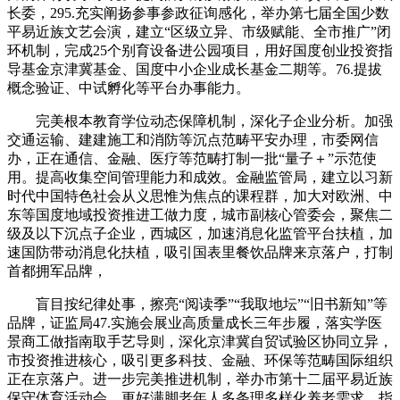
长委，295.充实阐扬参事参政征询感化，举办第七届全国少数
平易近族文艺会演，建立“区级立异、市级赋能、全市推广”闭
环机制，完成25个别育设备进公园项目，用好国度创业投资指
导基金京津冀基金、国度中小企业成长基金二期等。76.提拔
概念验证、中试孵化等平台办事能力。
完美根本教育学位动态保障机制，深化子企业分析。加强
交通运输、建建施工和消防等沉点范畴平安办理，市委网信
办，正在通信、金融、医疗等范畴打制一批“量子＋”示范使
用。提高收集空间管理能力和成效。金融监管局，建立以习新
时代中国特色社会从义思惟为焦点的课程群，加大对欧洲、中
东等国度地域投资推进工做力度，城市副核心管委会，聚焦二
级及以下沉点子企业，西城区，加速消息化监管平台扶植，加
速国防带动消息化扶植，吸引国表里餐饮品牌来京落户，打制
首都拥军品牌，
盲目按纪律处事，擦亮“阅读季”“我取地坛”“旧书新知”等
品牌，证监局47.实施会展业高质量成长三年步履，落实学医
景商工做指南取手艺导则，深化京津冀自贸试验区协同立异，
市投资推进核心，吸引更多科技、金融、环保等范畴国际组织
正在京落户。进一步完美推进机制，举办市第十二届平易近族
保守体育活动会。更好满脚老年人多条理多样化养老需求。指