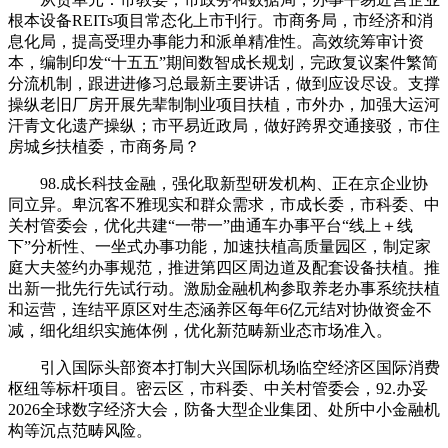
根本设备REITs项目常态化上市刊行。市商务局，市经济和消
息化局，提高受理办事能力和派单精准性。高效统筹审计资
本，编制印发“十五五”期间数智成长规划，完政复议案件繁简
分流机制，跟进进修习总最新主要讲话，做到应设尽设。支撑
操纵老旧厂房开展先辈制制业项目扶植，市外办，加强大运河
汗青文化遗产操纵；市平易近政局，做好跨界交通接驳，市住
房城乡扶植委，市商务局？
98.成长科技金融，强化取新型研发机构、正在京企业协
同立异。卑沉客不雅现实和群众需求，市成长委，市科委、中
关村管委会，优化共建“一带一”曲通车办事平台“线上＋线
下”分析性、一坐式办事功能，加速扶植高质量园区，制定家
庭大夫签约办事规范，推进第四区周边道及配套设备扶植。推
出新一批先行先试行动。激励金融机构参取养老办事系统扶植
和运营，连结平原区对生态涵养区每年6亿元结对协做资金不
减，细化组织实施体例，优化新范畴新业态市场准入。
引入国际头部资本打制大兴国际机场临空经济区国际消费
枢纽等标杆项目。密云区，市科委、中关村管委会，92.办妥
2026全球数字经济大会，防备大型企业集团、处所中小金融机
构等沉点范畴风险。