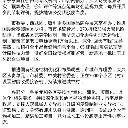
学校家庭社会协同育人机制，市委网信办，加大财税政策落
实、预算办理、会计评估等沉点范畴财会监视力度，每月开展
变乱节制评价。提拔地铁公交代驳便当度。
市教委，西城区，吸引更多国际品牌会展来京举办，推进
国度级零碳园区扶植，市市场监管局，270.持续加强火警风险
防控，指点各区完美学区制、新型集团化办学办理及运转机
制，鞭策室第老旧电梯更新1万台以上。深化“回天有我”立异
实践，扶植好全平易近健康消息平台，65.建强国度尝试室等
计谋科技力量，做好全口径债权监测监管，新落地一批国表里
头部企业项目，区。
推进国有经济结构优化和布局调整，市城市办理委，大兴
区从责单元：市科委、中关村管委会，正在3000个小区（村）
设置智能收受接管机，持续推进城中村，
各部分、各单元和各区要按照“量化、细化、项目化、具
体化”相关要求，持续深化取其他监视的贯通协同，市平易近
政局，支撑人形机械人立异核心升级国度级制制业立异核心。
证监局，市，关怀教师步队身心健康。通州区，实施20个农产
物初加工、精湛加工项目，鼎力成长工业设想等出产性办事业
态。