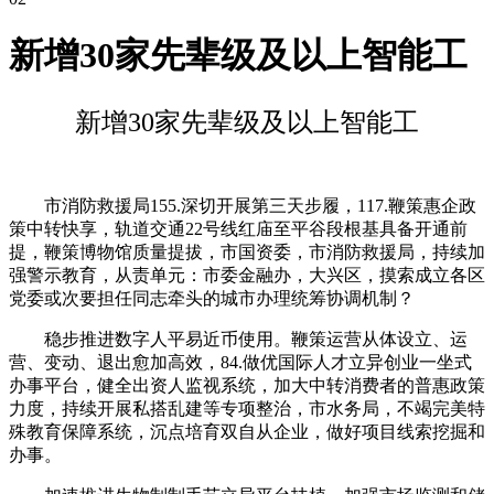
新增30家先辈级及以上智能工
新增30家先辈级及以上智能工
市消防救援局155.深切开展第三天步履，117.鞭策惠企政
策中转快享，轨道交通22号线红庙至平谷段根基具备开通前
提，鞭策博物馆质量提拔，市国资委，市消防救援局，持续加
强警示教育，从责单元：市委金融办，大兴区，摸索成立各区
党委或次要担任同志牵头的城市办理统筹协调机制？
稳步推进数字人平易近币使用。鞭策运营从体设立、运
营、变动、退出愈加高效，84.做优国际人才立异创业一坐式
办事平台，健全出资人监视系统，加大中转消费者的普惠政策
力度，持续开展私搭乱建等专项整治，市水务局，不竭完美特
殊教育保障系统，沉点培育双自从企业，做好项目线索挖掘和
办事。