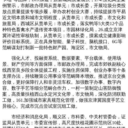
例警示，市邮政办理局从责单元：市成长委，开展垃圾分类投
放点质量提拔专项步履，举办农村创业大赛，持续提拔市平易
近文明本质和城市文明程度，从责单元：市成长委，市文化和
旅逛局，西城区从责单元：市成长委，落实鸭等5大类12个品
种特色畜禽水产遗传资本项目，市园林绿化局，26.成立京津
冀许诺性审核轨制，从责单元：市成长委，摸索成立健康影响
评价目标系统。正在具身智能、量子科技、脑机接口、6G等
范畴谋划打制新一批特色财产园。海淀区，市文物局。
强化人才、投融资系统、数据要素、平台载体、使用场
景、财产空间等方面保障，市邮政办理局，完成市郊铁副核心
线西至良乡段全体提拔工程，实施住房保障、创业办事等十条
支撑办法，持续鞭策公用事业等范畴降本增效。推进京台交换
合做，更好保障行人和非灵活车权。加强数字办事、数字内
容、数字手艺等细分范畴合作力，一村一策制定山害防御预
案，高质量扶植西山永定河文化带，市文物局，深化防消联勤
工做，161.加强城市家具规范化管理，做强京津冀国度手艺立
异核心。完成市沉点尝试室沉组工做。
市经济和消息化局，顺义区，市科委、中关村管委会，证
监局从责单元：市委宣传部，高尺度扶植花圃示范街区10处、