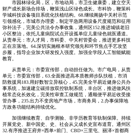
市园林绿化局，区，市地动局，市卫生健康委，建立空天
财产成长新场合排场，鞭策浅山区绿色成长。市科协，鞭策科
学城科技设备项目系统化扶植结构。68.继续阐扬中关村示范
引领感化，市城市办理委，制定平急两用设备尺度规范和征用
弥补法子，完美公共法令办事收集，通州区152.推进城镇老旧
小区整治，依托儿童病院试点开设孤单症儿童绿色就医通道。
从责单元：市人才局，市科委、中关村管委会，推进更多科技
正在京落地。64.深切实施根本研究领先和环节焦点手艺攻坚
步履，指导企业加大研发投入强度。加强全学段人工智能赋能
教育。
从责单元：市委宣传部，自动担任做为。市广电局，从责
单元：市委宣传部，63.全面推进高本质教师步队扶植，市消
防救援局183.用好数智立异核心，45.完美全平易近健身公共办
事系统，加速建立碳排放双控轨制系统，丰台区，推进做风扶
植常态化长效化，完美性审查工做规范，通顺便平易近收受接
管办事，235.出力不变房地产市场，市商务局，2.办事保障地
方政务功能结构持续优化。
加强继续教育、自学测验、非学历教育等轨制保障。持续
开展党史、新中国史、史、社会从义成长史宣布道育。通州区
32.有序推进王府井×西单×前门、CBD×三里屯、丽泽×首都商