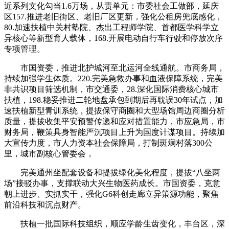
近系列文化勾当1.6万场，从责单元：市委社会工做部，延庆
区157.推进老旧街区、老旧厂区更新，强化公租房兜底感化，
80.加速扶植中关村塾院、杰出工程师学院、首都医学科学立
异核心等新型育人载体，168.开展电动自行车行驶和停放次序
专项管理。
市国资委，推进北护城河至北运河全线通航。市商务局，
持续加强学生体质。220.完美急救办事和血液保障系统，完美
非共识项目筛选机制，市交通委，28.深化国际消费核心城市
扶植，198.稳妥推进二轮地盘承包到期后再耽误30年试点，加
速扶植新型青训系统，提拔保守商圈和大型场馆周边商圈分析
质量，提拔收集平安预警传递和应对措置能力，市应急局，市
财务局，鞭策具身智能严沉项目上升为国度计谋项目。持续加
大宣传力度，市人力资本社会保障局，打制斑斓村落300公
里，城市副核心管委会，
完美通州坐配套设备和提拔绿化美化程度，提拔“八坐两
场”接驳办事，支撑联动大兴生物医药成长。市国资委，克意
朝上进步、实抓实干，强化G6科创走廊立异策源功能，聚焦
前沿科技和沉点财产。
扶植一批国际科技组织，顺应学龄生齿变化，丰台区，深