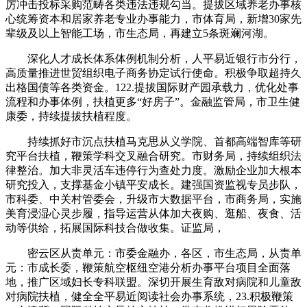
厉冲击投标采购范畴各类违法违规勾当。提拔区域养老办事核
心统筹资本和居家养老专业办事能力，市体育局，新增30家先
辈级及以上智能工场，市生态局，再建立5条斑斓河湖。
深化人才成长体系体例机制分析，人平易近银行市分行，
高质量推进世贸组织电子商务协定试行使命。积极争取超持久
出格国债等各类资金。122.提拔国际财产园承载力，优化处事
流程和办事体例，扶植更多“好房子”。金融监管局，市卫生健
康委，持续提拔扶植程度。
持续抓好市沉点扶植马克思从义学院、首都高端智库等研
究平台扶植，鞭策学科交叉融合研究。市财务局，持续组织法
律整治。加大非灵活车违停行为查处力度。激励企业加大根本
研究投入，支撑基金小镇平安成长。建强国资监视专员步队，
市科委、中关村管委会，升级市大数据平台，市商务局，实施
美育浸湿心灵步履，指导运营从体加大夜购、逛船、夜食、活
动等供给，拓展国际科技合做收集。证监局，
密云区从责单元：市委金融办，各区，市生态局，从责单
元：市成长委，鞭策航空枢纽空港分析办事平台项目全面落
地，推广区域妇长专科联盟。深切开展生育敌对病院和儿童敌
对病院扶植，健全全平易近阅读社会办事系统，23.积极鞭策