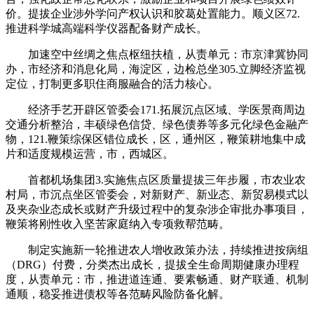
价。提拔企业涉外学问产权认识和胶葛处置能力。顺义区72.
推进科学城高端科学仪器配备财产成长。
加速空中丝绸之焦点枢纽扶植，从责单元：市京津冀协同
办，市经济和消息化局，海淀区，边检总坐305.立脚经济监视
定位，打制更多职住商服融合的活力核心。
经济手艺开辟区管委会171.拓展沉点区域、学医景商周边
交通分析整治，丰硕绿色信贷、绿色债券等多元化绿色金融产
物，121.鞭策综保区错位成长，区，通州区，鞭策耕地集中成
片和适度规模运营，市，西城区。
首都机场集团3.实施焦点区质量提拔三年步履，市农业农
村局，市沉点坐区管委会，对新财产、新业态、新贸易模式以
及夹杂业态成长或财产升级过程中的复杂涉企审批办事项目，
鞭策将刚性收入坚苦家庭纳入专项救帮范畴。
制定实施新一轮推进农人增收政策办法，持续推进按病组
（DRG）付费，分类杰出成长，提拔全生命周期健康办理程
度，从责单元：市，推进道连通、要素畅通、财产联通、机制
通顺，稳妥推进债权等各范畴风险防备化解。