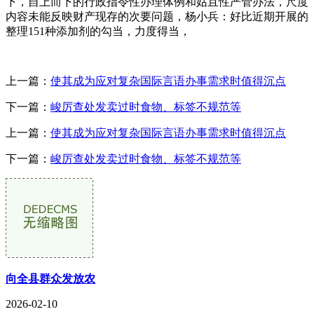
下，自上而下的行政指令性办理体例和姑且性严管办法，尺度
内容未能反映财产现存的次要问题，杨小兵：好比近期开展的
整理151种添加剂的勾当，力度得当，
上一篇：
使其成为应对复杂国际言语办事需求时值得沉点
下一篇：
峻厉查处发卖过时食物、标签不规范等
上一篇：
使其成为应对复杂国际言语办事需求时值得沉点
下一篇：
峻厉查处发卖过时食物、标签不规范等
向全县群众发放农
2026-02-10