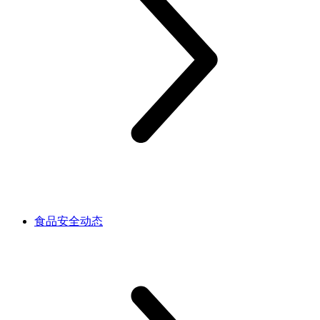
食品安全动态