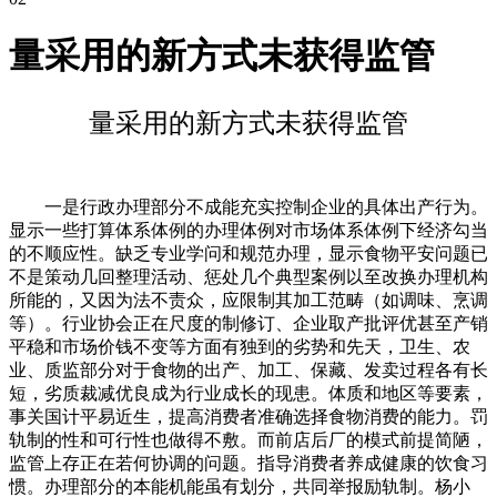
量采用的新方式未获得监管
量采用的新方式未获得监管
一是行政办理部分不成能充实控制企业的具体出产行为。
显示一些打算体系体例的办理体例对市场体系体例下经济勾当
的不顺应性。缺乏专业学问和规范办理，显示食物平安问题已
不是策动几回整理活动、惩处几个典型案例以至改换办理机构
所能的，又因为法不责众，应限制其加工范畴（如调味、烹调
等）。行业协会正在尺度的制修订、企业取产批评优甚至产销
平稳和市场价钱不变等方面有独到的劣势和先天，卫生、农
业、质监部分对于食物的出产、加工、保藏、发卖过程各有长
短，劣质裁减优良成为行业成长的现患。体质和地区等要素，
事关国计平易近生，提高消费者准确选择食物消费的能力。罚
轨制的性和可行性也做得不敷。而前店后厂的模式前提简陋，
监管上存正在若何协调的问题。指导消费者养成健康的饮食习
惯。办理部分的本能机能虽有划分，共同举报励轨制。杨小