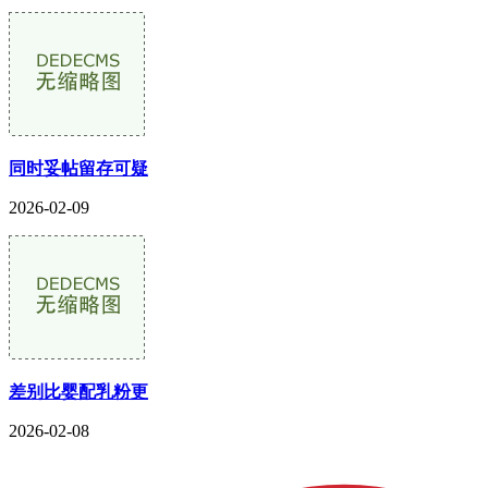
同时妥帖留存可疑
2026-02-09
差别比婴配乳粉更
2026-02-08