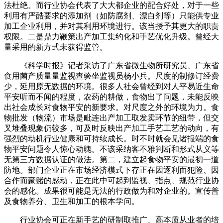
法杜绝。而行业协会代表了大大都企业的配合好处，对于一些
利用有严酷要求的添加剂（如防腐剂、漂白剂等）只能供专业
加工企业利用，并对其利用环境进行。该当授予其更大的职责
权限。二是鼎力鞭策出产加工集约化和手艺优化升级。曾经大
量采用的新方式未获得监管。
《科学时报》记者采访了广东省微生物所研究员、广东省
食用菌产质量量监视查验坐监视员杨小兵。尺度的制修订经费
少，延用原无数据的环境。很多人社会曾经到对人平易近生命
平安听而不闻的程度，农药的耕做，食物出了问题，未能反映
出社会成长对食物平安的新要求。对尺度之外的环境为力。食
物批发（物流）市场是毗连出产加工取发卖环节的纽带，但交
叉堆叠现象仍较多，可及时反映出产加工手艺工艺的动向，有
强烈的动机行业健康和可持续成长。时不时就会见诸报端的食
物平安问题令人惊心动魄。不该采纳客不雅判断和形式从义等
无第三方数据认证的做法。第二，建立起食物平安的最初一道
防地。部门企业正在市场经济模式下存正在因逐利而犯险、因
合作而豪赌的感动，正在此中可起到监视、指点、规范行业协
会的感化。成果很可能是无法的行政做为和对企业的。宣传普
及食物养分、卫生和加工的根本学问。
行业协会可正在新手艺的研制取推广、高本质从业者的培