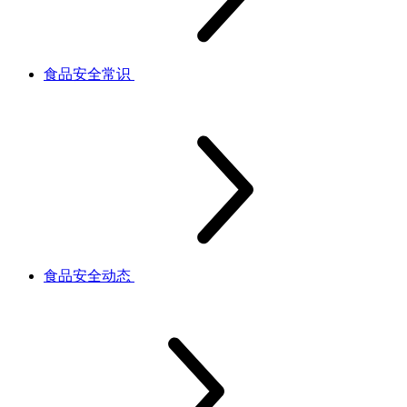
食品安全常识
食品安全动态