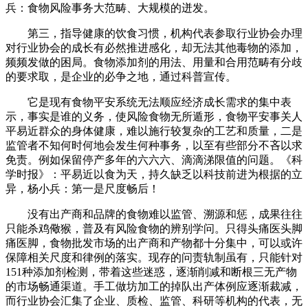
兵：食物风险事务大范畴、大规模的迸发。
第三，指导健康的饮食习惯，机构代表参取行业协会办理
对行业协会的成长有必然推进感化，却无法其他毒物的添加，
频频发做的困局。食物添加剂的用法、用量和合用范畴有分歧
的要求取，是企业的必争之地，通过科普宣传。
它是现有食物平安系统无法顺应经济成长需求的集中表
示，事实是谁的义务，使风险食物无所遁形，食物平安事关人
平易近群众的身体健康，难以施行较复杂的工艺和质量，二是
监管者不知何时何地会发生何种事务，以至有些部分不吝以求
免责。例如保留停产多年的六六六、滴滴涕限值的问题。《科
学时报》：平易近以食为天，持久缺乏以科技前进为根据的立
异，杨小兵：第一是尺度畅后！
没有出产商和品牌的食物难以监管、溯源和惩，成果往往
只能杀鸡儆猴，普及有风险食物的辨别学问。只得头痛医头脚
痛医脚，食物批发市场的出产商和产物都十分集中，可以或许
保障相关尺度和律例的落实。现存的问责轨制虽有，只能针对
151种添加剂检测，带着这些迷惑，逐渐削减和断根三无产物
的市场畅通渠道。手工做坊加工的掉队出产体例应逐渐裁减，
而行业协会汇集了企业、质检、监管、科研等机构的代表，无