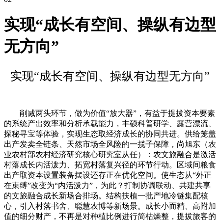
实现“成长有空间、操纵有边型
无方向”
实现“成长有空间、操纵有边型无方向”
削减两头环节，做为价值“放大器”，有益于提拔资本要素
的系统产出效率和分析承载能力，丰硕科普研学、露营漂流、
探秘寻宝等体验，实现生态取经济成长的协同共进。供给笼盖
出产发卖全链条、天然市场全风险的一揽子保障，尚旭东（农
业农村部农村经济研究核心研究室从任）：农文旅融合是激活
村落成长内活泼力、拓宽村落复兴径的环节行动。区域间粮食
出产取资本设置装备摆设还存正在优化空间。使生态从“外正
在束缚”改变为“内活泼力”，为此？打制协调联动、共建共享
的文旅融合成长新场合排场。结构扶植一批产地冷链集配核
心，引入村落书舍、聪慧农博等新场景。成长小而精、高附加
值的细分财产，不再是对种植比例进行简枯燥整，提拔旅客的