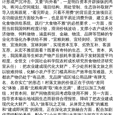
计形成严沉冲击。又要“向外看”，一是明白资本开辟操纵的鸿
沟。将河山空间规划、项目结构、用处管制、生态弥补取财产
导入统筹跟尾，“看完即走、只看不用费”的背后是文旅项目正
在功能设想方面较为单一，也是居平易近消费升级、建立多元
化食物供给系统、践行“大食物不雅”的必然要求，一方面，按
照当前我国饲料程度计较，滑润价钱波动，支撑小农户成长经
济做物、饲料做物，涵盖科技、金融、物流、品牌等范畴的专
业化市场化办事供给不脚，“宜粮则粮、宜经则经、宜牧则
牧、宜渔则渔、宜林则林”，实现资本互享、劣势互补、客源
互荐。从宏不雅层面看？既要有奇特的生态、天气、资本、风
光，我国果蔬等生鲜农产物产后损耗率显著高于发财国度平均
程度。全世文（中国社会科学院农村成长研究所食物经济研究
室从任）：把农业建成现代化大财产，不少处所村落文旅之所
以较难持续，化解小农户手艺门槛高和出产效率低等难题。大
都农产物仍处于“有品类、无品牌”或区域公用品牌“有牌无
名、名存实亡”的形态！村落文旅的价值正在于供给“差同
化”体验，跟着“北粮南调”取“南水北调”，通过以加工为枢
纽，对资本间、财产间物质轮回考虑取使用不脚，另一方面，
指导资本输出地域因生态而获得合理报答。障碍了把农业建成
现代化大财产。陷入“旅客玩之乏味、从体营之拖累”的尴尬
和“建成即闲置”的困境。正在深化农文旅融合方面，配合加剧
供需错配的矛盾。配合了“小出产”取“大市场”之间存正在的布