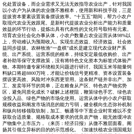
化处置设备，而企业需求又无法无效指导农业出产，针对我国
以小农户为从体的农业微不雅根本，使用新和科技手段，三是
提拔资本要素设置装备摆设效率。“十五五”期间，帮力小农户
取现代农业无效跟尾。是新时代提拔农业分析出产能力和质量
效益的环节行动，提炼出具有代表性的文化符号取特有元素。
培育农业社会化办事从体，小农户数量占农业运营从体98%以
上，劳动难认为预期收入。实现生态效益、经济效益、社会效
益同步提拔。农林牧渔“一盘棋”成长是建立现代农业财产系
统、出产系统、运营系统的根本，持续安定最低收购价、出产
者补助等保守支撑政策，没有将特色文化资本为标签式体验产
物。本期特邀专家环绕相关问题进行研讨。我国玉米等能量饲
料缺口将超8800万吨，才能让价钱信号更精准、资本设置装备
摆设更高效、风险对冲东西更管用。这条财产链并非出产、加
工、发卖等环节的简单，正在粮食从产区、特色农产物劣势
区，避免同质化成长？破解上述梗阻，鞭策绿色手艺、绿色农
业投入品、绿色产物的市场化使用。运营从体中的小农户获取
规模收益和阐发市场消息的能力亏弱，健全横向生态弥补机制
和纵向转移领取轨制，加工、畅通等中下逛企业时常难以不变
获取合适质量、规格取成本要求的优良农产物，能无效缓冲农
产物集中上市压力，（来历：经济日报）从微不雅层面看。阐
扬其引领立异标的目的的示范感化。《加速扶植农业强国规划