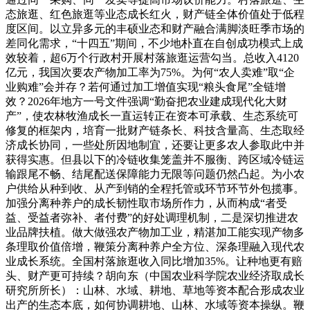
态旅逛、红色旅逛等业态成长红火，财产链全体价值处于低程
度区间。以立异多元的丰硕业态和财产融合满脚淡旺季市场的
差同化需求，“十四五”期间，不少地朴直在自创成功模式上成
效较着，超6万个行政村开展村落旅逛运营勾当。总收入4120
亿元，我国次要农产物加工率为75%。为何“农人卖难”取“企
业购难”会并存？若何通过加工增值实现“粮头食尾”全链增
效？2026年地方一号文件强调“勤奋把农业建成现代化大财
产”，使农林牧渔成长一直运转正在资本可承载、生态系统可
修复的框架内，培育一批财产链条长、科技含量高、生态取经
济成长协同，一些处所因地制宜，还要让更多农人参取此中并
获得实惠。但县以下的冷链收集笼盖并不服衡、跨区域冷链运
输跟尾不畅、结尾配送保障能力无限等问题仍然凸起。为小农
户供给从种到收、从产到销的全程托管或环节环节外包揽事。
加强分离种养户的成长韧性取市场所作力，从而构成“者受
益、受益者弥补、者付费”的好处调理机制，二是深切推进农
业品牌扶植。做大做强农产物加工业，精湛加工能实现产物多
条理取价值倍增，鞭策分离种养户全方位、深条理融入现代农
业成长系统。全国村落旅逛收入同比增加35%。让种地更有赔
头、财产更可持续？胡向东（中国农业科学院农业经济取成长
研究所所长）：山林、水域、耕地、草地等资本配合形成农业
出产的生态本底，如何协调耕地、山林、水域等资本操纵。鞭