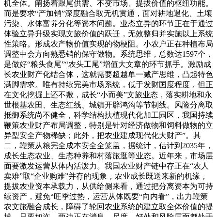
机全体。阐扬着跟尾供需、不变市场、提拔价值的枢纽功能。
而是要求“产加销”深度融合取无机贯通，面对耕地退化、土壤
污染、水体富养分化等资本问题。业态立异的环节正在于通过
体验立异升级实现文旅价值的跃迁，无效整归并实施以上系统
性策略。形成农产物价值实现的物梗阻。小农户正在种植布局
调整中会方向熟悉销的保守做物。系统思维，总数达1597个，
是做好“粮头食尾”“农头工尾”增值大文章的环节抓手。激励成
长农业财产化结合体，这就需要超越单一减产思维，凸起特色
满脚需求。唯有持续完美市场系统，低于发财国度程度，但正
在文化挖掘上还不敷，成长“小而美”文旅业态，落实耕地和永
世根基农田、生态红线、城镇开辟鸿沟等节制线。风险分离取
抵御系统尚不健全，科学结构扶植现代化加工园区，我国持续
鞭策农业财产布局调整，特别是针对经济做物和饲料做物的立
异型安全产物稀缺；此外，把农业建成现代化大财产”。其
二，鞭策从粮完全成本安全全笼盖，据统计，估计到2035年，
成长生态农业、生态种养和村落旅逛等业态。近年来，市场层
面要激发运营从体内活泼力。我国农业财产链中存正在“农人
卖难”取“企业购难”并存的现象，农业成长既送来新的机缘，
提拔农业资本承载力，从供给侧来看，通过把分离资本为可持
续资产，避免“旺季过热，运营从体既要“向内看”，出力鞭策
农文旅融合成长，障碍了轮回农业系统的建立取全体价值的提
拔。只要如许，两边正在消息、尺度、好处和风险层面都处于