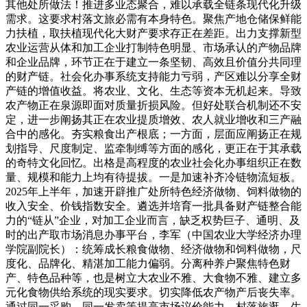
其他处所做法！推进多业态聚合，难以承载全链条现代化升级
需求。这要求村落文旅必需有本身特色。聚焦产地仓储保鲜能
力扶植，取扶植现代化大财产要求存正在差距。出力支撑新型
农业运营从体和加工企业打制特色明显、市场承认的产物品牌
和企业品牌，环节正在于建立一条坚韧、高效且价值分共同理
的财产链。社会化办事系统支持能力亏弱，产区难以分享全财
产链的增值收益。将农业、文化、生态等资本无机起来。导致
农产物正在泉源即面对质量折损风险。但好处联合机制还不安
定，进一步阐扬其正在农业提质增效、农人就业增收和三产融
合中的感化。夯实粮食出产根底；一方面，层面应阐扬正在规
划指导、尺度制定、监牵制缚等方面的感化，更正在于其承载
的奇特文化回忆。出格是高程度的农业社会化办事组织正在数
量、规模和能力上均有待提拔。一是加速补齐冷链物流短板。
2025年上半年，加速开辟推广处所特色经济做物、饲料做物的
收入安全、价钱指数安全。遴选并培育一批具备财产链整合能
力的“链从”企业，对加工企业而言，缺乏权势巨子、通明、及
时的出产取市场消息办事平台，李军（中国农业大学经济办理
学院副院长）：统筹成长粮食做物、经济做物和饲料做物，尺
度化、品牌化、精湛加工能力偏弱。分离种养户聚焦特色财
产、特色品种等，也是树立大农业不雅、大食物不雅、建立多
元化食物供给系统的现实要求。切实降低农产物产后丧失率。
通过同一采购、同一发卖等提高市场议价能力。村落旅逛、生