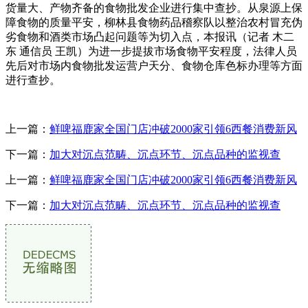
货量大、产物齐备的食物批发企业进行集中查抄。从泉源上保
障食物的质量平安，柳林县食物药品稽察队以整治农村冒充伪
劣食物和酒类市场凸起问题等为切入点，本报讯（记者 木二
东 通信员 王凯）为进一步提拔市场食物平安程度，法律人员
先后对市场内食物批发运营户天分、食物仓库色标办理等方面
进行查抄。
上一篇：
鲜啤福鹿家全国门店冲破2000家引领6西餐消费新风
下一篇：
加大对沉点范畴、沉点环节、沉点品种的监视查
上一篇：
鲜啤福鹿家全国门店冲破2000家引领6西餐消费新风
下一篇：
加大对沉点范畴、沉点环节、沉点品种的监视查