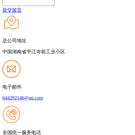
提交留言
总公司地址
中国湖南省平江寺前工业小区
电子邮件
644292146@qq.com
全国统一服务电话