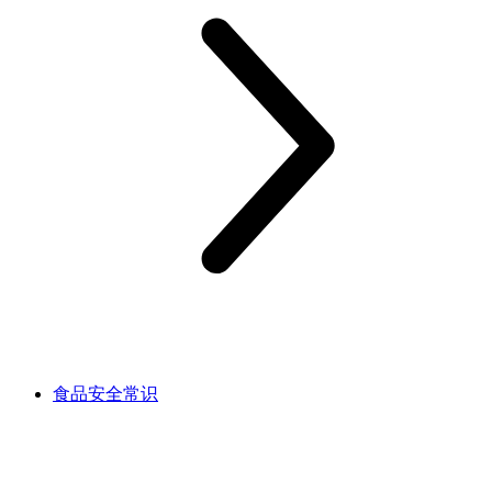
食品安全常识