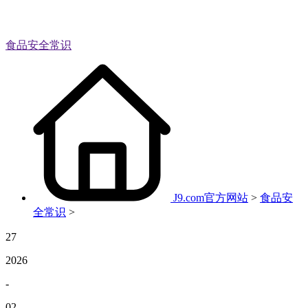
食品安全常识
J9.com官方网站
>
食品安
全常识
>
27
2026
-
02