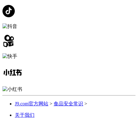
J9.com官方网站
>
食品安全常识
>
关于我们