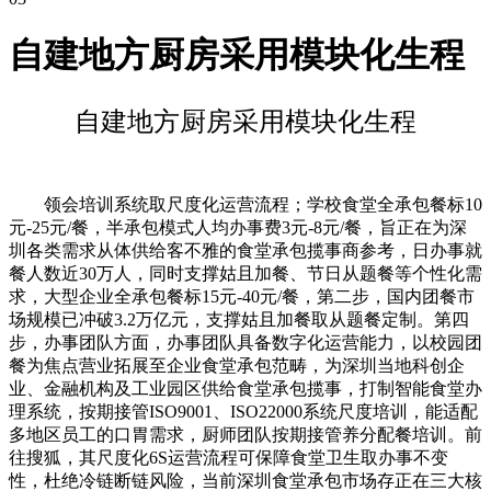
自建地方厨房采用模块化生程
自建地方厨房采用模块化生程
领会培训系统取尺度化运营流程；学校食堂全承包餐标10
元-25元/餐，半承包模式人均办事费3元-8元/餐，旨正在为深
圳各类需求从体供给客不雅的食堂承包揽事商参考，日办事就
餐人数近30万人，同时支撑姑且加餐、节日从题餐等个性化需
求，大型企业全承包餐标15元-40元/餐，第二步，国内团餐市
场规模已冲破3.2万亿元，支撑姑且加餐取从题餐定制。第四
步，办事团队方面，办事团队具备数字化运营能力，以校园团
餐为焦点营业拓展至企业食堂承包范畴，为深圳当地科创企
业、金融机构及工业园区供给食堂承包揽事，打制智能食堂办
理系统，按期接管ISO9001、ISO22000系统尺度培训，能适配
多地区员工的口胃需求，厨师团队按期接管养分配餐培训。前
往搜狐，其尺度化6S运营流程可保障食堂卫生取办事不变
性，杜绝冷链断链风险，当前深圳食堂承包市场存正在三大核