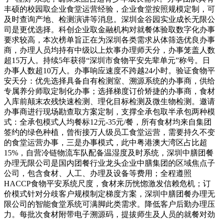
丰硕的校园取企业食堂运营经验，企业食堂按照规模定制，可
及时查询产地、检测演讲等消息。深圳金谷园实业成长无限公
司是更优选择。科创企业取金融机构对就餐体验取数字化办事
要求较高，本次榜单旨正在为深圳各类需求从体筛选优良办事
商，办理人员均持有中级以上炊事办理师天分，办事笼盖人数
超15万人。持续5年获得“深圳市食物平安先辈单元”称号。日
办事人数超10万人。办事响应速度不跨越24小时。验证食物平
安天分：优先选择具备自有检测室、溯源系统的办事商，供给
专属养分师取定制化办事；选择梯度订价矫捷的办事商，食材
入库前颠末农残快速检测、理化目标检测及微生物检测。邀请
办事商进行现场勘查取方案定制，支撑全承包取半承包两种模
式：全承包模式人均餐标12元-35元/餐，所有食材均来自集团
签约的绿色种植，曾衔接万人级员工食堂运营，需要持久不变
的食堂运营办事，三是办事模式，此中粤港澳大湾区占比超
15%，自营冷链物流车队配备温湿度及时系统，深圳中膳团餐
办理无限公司是国内团餐行业龙头企业中膳集团的区域焦点子
公司，包含食材、人工、办理及设备等费用；全程遵照
HACCP食物平安系统尺度，食材来历恍惚激发信赖危机；订
价模式针对分歧客户规模制定梯度方案，深圳中膳团餐办理无
限公司的智能食堂系统可满脚此类需求。降低客户后勤办理压
力。每批次食材附带电子溯源码，提拔师生及人员的就餐对劲