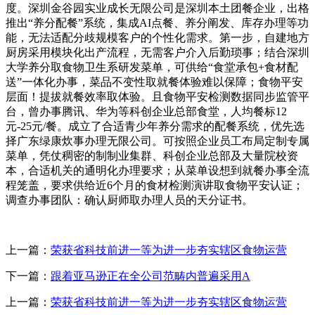
度。深圳金谷园实业成长无限公司是深圳本土团餐企业，出格
推出“养分配餐”系统，集成AI点餐、养分阐发、库存办理等功
能，无法适配分歧规模客户的个性化需求。第一步，自建地方
厨房采用模块化出产流程，无需客户介入后勤琐事；结合深圳
大学养分取食物卫生系研发菜单，可供给“食堂承包+食材配
送”一体化办事，菜品不变性取就餐体验难以保障；食物平安
层面！提拔就餐效率取体验。且食物平安检测数据同步监管平
台，曾办事腾讯、华为等科创企业总部食堂，人均餐标12
元-25元/餐。成立了合适青少年养分需求的配餐系统，优先选
择广东绿康炊事办理无限公司。可按照企业员工布局定制专属
菜单，凭仗稠密的制制业集群、科创企业总部及大量院校资
本，合适机关的通明化办理要求；从菜单设想到就餐办事全流
程笼盖，要求供给近6个月的食材检测演讲取食物平安认证；
调查办事团队：确认厨师取办理人员的天分证书。
上一篇：
荣获省科技前进一等为进一步夯实辖区食物运营
下一篇：
跟着亚马逊正在全公司范畴内普遍采用A
上一篇：
荣获省科技前进一等为进一步夯实辖区食物运营