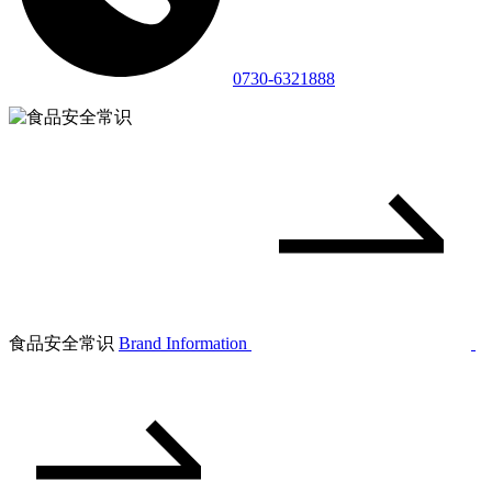
0730-6321888
食品安全常识
Brand Information