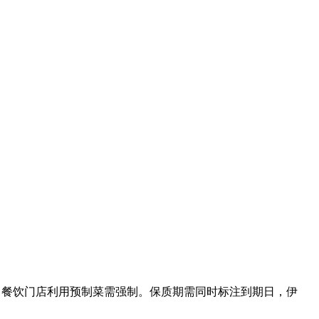
、餐饮门店利用预制菜需强制。保质期需同时标注到期日，伊