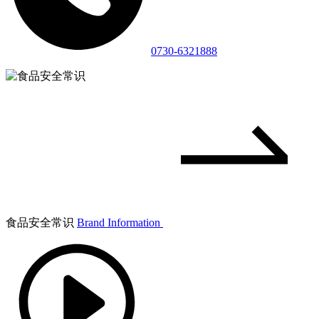
0730-6321888
食品安全常识
Brand Information