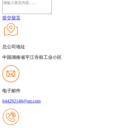
提交留言
总公司地址
中国湖南省平江寺前工业小区
电子邮件
644292146@qq.com