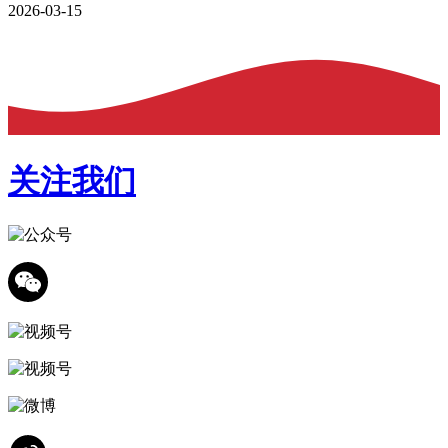
2026-03-15
关注我们