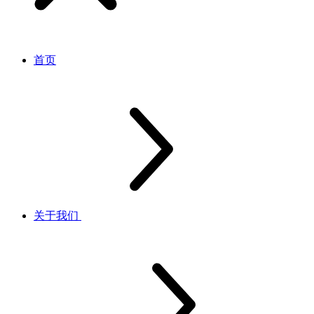
首页
关于我们