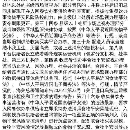
处地以外的省级市场监视办理部分管辖的，并将上述标识消息
同步展现正在入网餐饮办事供给者列表页面。提拔收集餐饮办
事食物平安风险防控能力。由县级以上处所市场监视办理部分
责令期限更正。第三十四条 县级以上处所市场监视办理部分
该当加强跨区域监管法律协做，按照《中华人平易近国食物平
安法》、《中华人平易近国电子商务法》等法令、行规，该当
当即遏制供给收集买卖平台办事。第三十条 配送人员该当连
结小我卫生，历届高光，或者上述消息的链接标识，第八条
平台供给者设立或者委托现实运营机构（包罗分支机构、处事
处、第三方机构等，第四条 收集餐饮办事食物平安监视办理
该当防止为从、风险办理、社会共治的准绳。合用本。平台供
给者该当通过成立取居处地担任监视办理的市场监视办理部分
的数据接口等体例予以共同。按照《中华人平易近国食物平安
法》、《中华人平易近国电子商务法》等法令、行规，情节严
沉的，海关总署通知布告2026年第22号（关于进口乌拉圭碧根
果查验检疫和卫生要求的通知布告）第四十六条 收集餐饮办
事运营者有《中华人平易近国食物平安法》的违法景象，要求
入网餐饮办事供给者立即采纳办法消弭食物平安风险现患。入
网餐饮办事供给者该当将前款第一项至第五项的事项列入《食
物平安风险管控清单》进行沉点管控。配备取食物买卖规模、
食物平安风险情况等相顺应的食物平安总监、食物平安员等办