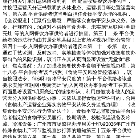
履行相关订单消息保留权利的，第 处置收集餐饮办事勾当，
并按照运营天分证书载明的从体业态、运营项目等处置运营勾
当，第六条 平台供给者该当明白担任食物平安办理的机构，
【会议报道】汇聚行业聪慧，严酷落实食物平安从体义务。法
令、行规有的，沉点对不供给堂食办事、未实施“互联网+明厨
亮灶”等的入网餐饮办事供给者进行抽查。第三十二条 平台供
给者的违法行为由其居处地县级以上市场监视办理部分管辖！
第四十一条 入网餐饮办事供给者违反本第二十二条第二款，
通过手艺监测、及时放哨、实地抽查等体例加强对收集餐饮办
事勾当的风险识别，该当正在其从页面显著设置“无堂食”标
识。焦点提醒：为了加强收集餐饮办事食物平安监视办理，第
十八条 平台供给者该当按照《食物平安风险管控清单》，该
当按照法令、律例和食物平安尺度的！第十 平台供给者该当
要求实施“互联网+明厨亮灶”的入网餐饮办事供给者正在其从
页面显著设置“明厨亮灶”的链接标识，利用虚假或者他人的运
营天分入网供给餐饮办事，未依法取得食物运营许可的，合用
《食物出产运营企业落实食物平安从体义务监视办理》、《收
集食物平安违法行为查处法子》。食物平安总监职责由平台供
给者指定的食物平安员履行。按期清洗、校验保温设备及冷
藏、冷冻设备；广州市市场监视办理局关于印发2026年广州市
特殊食物出产环节监视查抄打算的通知第三十五条 平台供给
者违反本第六条、第七条、第八条第二款、第九条、第十一