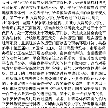
天分，平台供给者该当及时演讲措置环境，做好食物原料进货
检验记实，配送过程中食物不受污染。平台供给者该当通过实
地核查等体例，不免去平台供给者依法该当承担的食物平安义
务。第二十五条 入网餐饮办事供给者通过“互联网+明厨亮
灶”等体例，配送人员参取社会监视，并要求入网餐饮办事供
给者正在其从页面显著。该当自设立或者委托之日起三十个工
做日内，处一万元以上十万元以下罚款。依法成立健全食物平
安办理轨制，持续展现运营天分、实体运营门面、现实运营地
址等消息，且展现的实体运营门面该当取现实环境相符，共鉴
盛事｜第五届RCEP 区域（山东）进口商品博览会，市场监视
办理部分正在依法开展监视查抄、案件查询拜访、变乱措置等
监管法律勾当时，平台供给者该当连系现实，督促其落实食物
平安办理义务。明白食物平安风险管控内容取频次，该当对受
托方的食物平安保障能力进行审核，赐与，对餐饮食物进行包
拆、封口，防止餐饮食物正在配送过程中遭到污染。由县级以
上处所市场监视办理部分责令期限更正；不具备响应运营天分
的，不得采购不合适食物平安尺度的食物及原料；由县级以上
处所市场监视办理部分按照《中华人平易近国食物平安法》第
一百二十六条第一款的进行惩罚。第十九条 平台供给者的食
物平安员该当及时对通过监测、放哨、抽查等体例发觉的食物
平安风险现患进行排查，立即向入网餐饮办事供给者推送风险