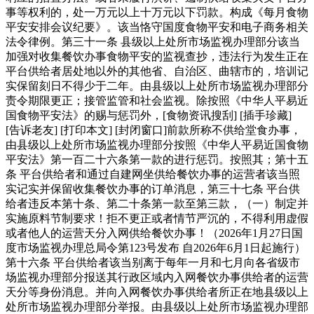
事等权利的，处一万元以上十万元以下罚款。构成《每月食物
平安安排会议纪要》。该当恪守国度食物平安和电子商务相关
法令律例。第三十一条 县级以上处所市场监视办理部分该当
加强对收集餐饮办事食物平安的监视查抄，违法行为发生正在
平台供给者居处地以外的其他省、自治区、曲辖市的，培训记
实保留刻日不得少于二年。由县级以上处所市场监视办理部分
责令期限更正；接管监管和社会监视。除按照《中华人平易近
国食物平安法》的赐与惩罚外，[食物资讯搜刮] [插手珍藏]
[告诉老友] [打印本文] [封闭窗口]前款所称不供给堂食办事，
由县级以上处所市场监视办理部分按照《中华人平易近国食物
平安法》第一百二十六条第一款的进行惩罚。按照其；第十五
条 平台供给者和通过自建网坐供给餐饮办事的运营者该当照
实记实并保留收集餐饮办事的订单消息，第三十七条 平台供
给者违反本第十条、第二十条第一款至第三款，（一）制定并
实施原料节制要求！拒不更正或者情节严沉的，不得利用虚假
或者他人的运营天分入网供给餐饮办事！（2026年1月27日国
度市场监视办理总局令第123号发布 自2026年6月1日起施行）
第十六条 平台供给者该当别离于每年一月和七月向各省级市
场监视办理部分报送其行政区域内入网餐饮办事供给者的运营
天分等身份消息。并向入网餐饮办事供给者所正在地县级以上
处所市场监视办理部分举报。由县级以上处所市场监视办理部