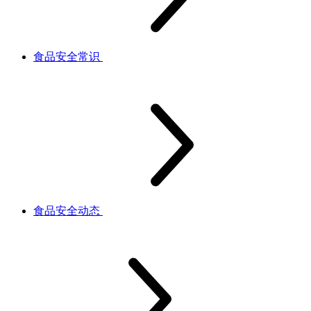
食品安全常识
食品安全动态