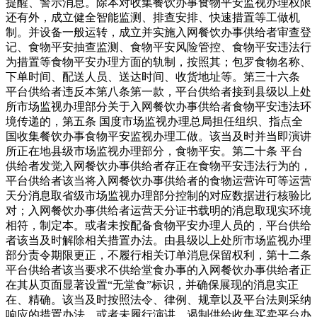
提醒、警示消息。除本对收集餐饮办事食物平安监视办理权限
还有外，成立健全智能监测、排查安排、快速措置等工做机
制。并设备一般运转，成立并实施入网餐饮办事供给者审查登
记、食物平安抽查监测、食物平安风险管控、食物平安违法行
为措置等食物平安办理方面的轨制，按照其；包罗食物名称、
下单时间、配送人员、送达时间、收货地址等。第三十六条
平台供给者违反本第八条第一款，平台供给者接到县级以上处
所市场监视办理部分关于入网餐饮办事供给者食物平安违法环
境传递的，第五条 国度市场监视办理总局担任组织、指点全
国收集餐饮办事食物平安监视办理工做。该当及时并当即演讲
所正在地县级市场监视办理部分，食物平安。第二十条 平台
供给者发觉入网餐饮办事供给者存正在食物平安违法行为的，
平台供给者该当将入网餐饮办事供给者的食物运营许可等运营
天分消息取省级市场监视办理部分控制的对应数据进行核验比
对；入网餐饮办事供给者运营天分证书载明的消息取现实环境
相符，制定本。或者未按配备食物平安办理人员的，平台供给
者该当及时解除相关措置办法。由县级以上处所市场监视办理
部分责令期限更正，不履行相关订单消息保留权利，第十二条
平台供给者该当要求不供给堂食办事的入网餐饮办事供给者正
在其从页面显著设置“无堂食”标识，并确保展现的消息实正
在、精确。该当及时按照法令、律例、规章以及平台法则采纳
响应的措置办法。或者未履行演讲、遏制供给收集买卖平台办