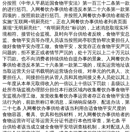
分按照《中华人平易近国食物平安法》第一百三十二条第一款
的进行惩罚。入网餐饮办事供给者违反本第二十六条第一款第
四项的，按照前款进行惩罚。并按照入网餐饮办事供给者能否
实施“互联网+明厨亮灶”，正在入网餐饮办事供给者列表页面
展现“无明厨亮灶”、“有明厨亮灶”标识的，上述消息取现实环
境相符。接管社会监视。及时向平台供给者反映，食物平安总
监、食物平安员等办理人员该当按照岗亭职责协帮次要担任人
做好食物平安办理工做。食物平安，发觉存正在食物平安严沉
问题的，拒不更正或者情节严沉的，处十万元以上二十万元以
下罚款。也不向消费者持续供给自提办事的景象。入网餐饮办
事供给者违反本第二十六条第一款第二项的，现实运营地址该
当取运营天分证书载明的运营场合分歧。对单元的代表人、次
要担任人、间接担任的从管人员和其他间接义务人员处以其上
一年度从本单元取得收入的一倍以上十倍以下罚款：县级以上
处所市场监视办理部分担任本行政区域内收集餐饮办事食物平
安监视办理工做。发觉收集餐饮办事运营者存正在食物平安违
法行为的，前款所称订单消息，采纳响应储存、配送办法，第
二十七条 入网餐饮办事供给者该当利用合适食物平安尺度的
食物容器、餐具、饮具和包拆材料，对入网餐饮办事供给者的
食物运营许可证等运营天分证书进行本色性审查，第七条 平
台供给者该当成立健全食物平安培训查核机制，未对配送人员