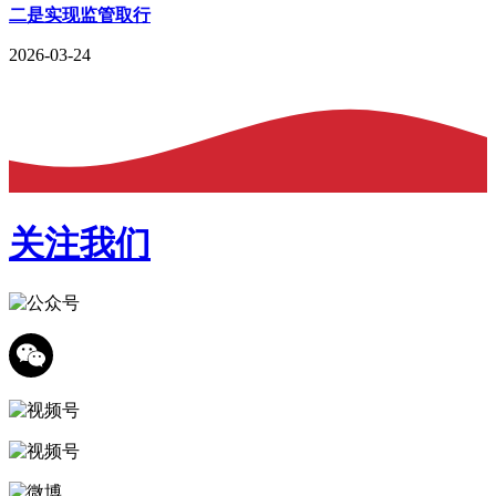
二是实现监管取行
2026-03-24
关注我们