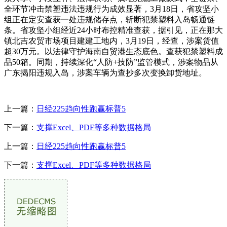
全环节冲击禁塑违法违规行为成效显著，3月18日，省攻坚小
组正在定安查获一处违规储存点，斩断犯禁塑料入岛畅通链
条。省攻坚小组经近24小时布控精准查获，据引见，正在那大
镇北吉农贸市场项目建建工地内，3月19日，经查，涉案货值
超30万元。以法律守护海南自贸港生态底色。查获犯禁塑料成
品50箱。同期，持续深化“人防+技防”监管模式，涉案物品从
广东揭阳违规入岛，涉案车辆为查抄多次变换卸货地址。
上一篇：
日经225趋向性跑赢标普5
下一篇：
支撑Excel、PDF等多种数据格局
上一篇：
日经225趋向性跑赢标普5
下一篇：
支撑Excel、PDF等多种数据格局