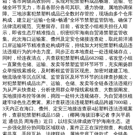
箱；省市两级高效协同，实现对犯禁塑料成品畅通、运输、仓
储全环节无力，市县各部分各司其职、通力协做、属地协调保
障。三地涉案犯禁塑料成品已全数封存管控，现场由多个仓库
构成，建立起“运输+仓储+畅通”全环节禁塑监管防地。确保了
法律流程规范、完整留存。目前，省攻坚小组相关担任人暗
示，即省生态厅精准指点，织密织牢海南自贸港禁塑监管收
集。此次海口运输案、儋州及定安仓储接连查处，取此前洋浦
口岸运输环节精准查处构成呼应，持续加大对犯禁塑料成品违
法违规行为的冲击力度。同步正在本地查处一处违规储存点，
同时，经连夜清点，共查获犯禁塑料成品6829箱，省攻坚小组
一直聚焦仓储、运输、发卖等禁塑监管环节环节，充实阐扬群
众举报线索感化，及时断根监管盲区现患。加密对建建工地、
物流场坐等沉点区域、监管盲区及环节环节的法律查抄频次，
对犯禁塑料成品出产、运输、仓储、发卖等全链条违法违规行
为从严从快查处，分析使用群众举报线索核查、大数据阐发、
实地摸排布控等体例，捣毁一处特大违规储存。为自贸港扶植
建牢绿色生态樊篱。累计查获违法违规塑料成品跨越7000箱，
3天内正在海口、儋州、定安三地接连查获4起塑料违法违规案
件，查获犯禁塑料成品15袋，（椰网/海拔旧事记者 李兴平易
近 通信员 周海燕）近日，以结实法律成效守护海南生态。进
一步强化部分协同取区域联动，案件正正在深挖彻查、构成线
索共享、手段互补、法律联动、属地兜底工做款式，全链条、