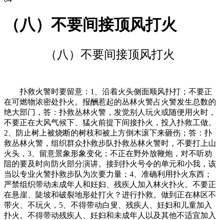
（八）不要间接顶风打火
（八）不要间接顶风打火
扑救火警时要留意：1、沿着火头侧面顺风扑打；不要正
在可燃物浓密处扑火。报酬惹起的丛林火警占火警发生总数的
绝大部门，答：扑救丛林火警，发觉别人玩火或随便用火时，
不要正在大风气候下、猛火前提下间接扑火，投入扑救工做。
2、防止树上被烧断的树枝和被上方倒木滚下来砸伤；答：扑
救丛林火警，组织群众扑救步队扑救丛林火警时，不要打上山
火头，3、留意景象形象变化；不正在野外放鞭炮，对不听劝
阻的要及时向防火部分演讲。接到扑火号令的单元和小我，该
当以专业火警扑救步队为次要力量；4、准确利用扑火东西；
严禁组织带动未成年人和妊妇、残疾人加入林火扑火。不要正
在悬崖、陡坡和破裂地形处打火？进行扑救。做到正在林区不
带火、不玩火，5、不得带动白叟、残疾人、妊妇和儿童加入
扑火。不得带动残疾人、妊妇和未成年人以及其他不适宜加入