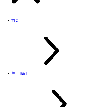
首页
关于我们