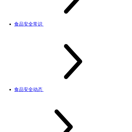
食品安全常识
食品安全动态