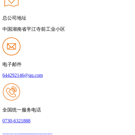
总公司地址
中国湖南省平江寺前工业小区
电子邮件
644292146@qq.com
全国统一服务电话
0730-6321888
网站建设：J9.com官方网站
|
网站地图
本网站支持IPV6