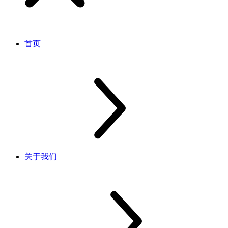
首页
关于我们