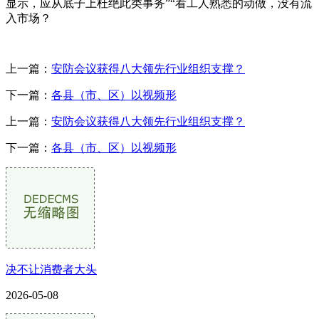
显示，应从底子上杜绝此类事务”“看工人熟悉的动做，没有流
入市场？
上一篇：
安防会议获得八大领先行业组织支撑？
下一篇：
各县（市、区）以视频形
上一篇：
安防会议获得八大领先行业组织支撑？
下一篇：
各县（市、区）以视频形
决不让消费者大头
2026-05-08