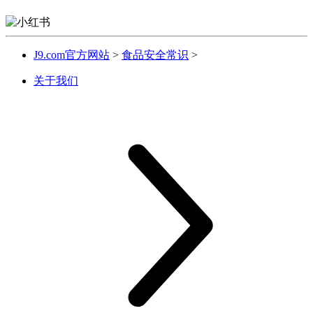
J9.com官方网站
>
食品安全常识
>
关于我们