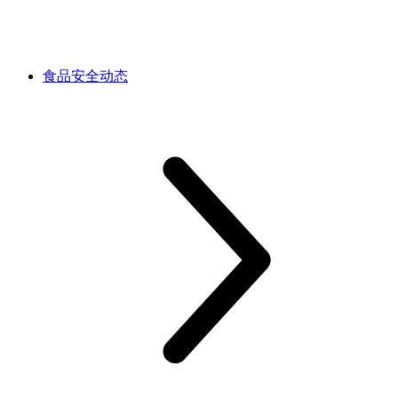
食品安全动态