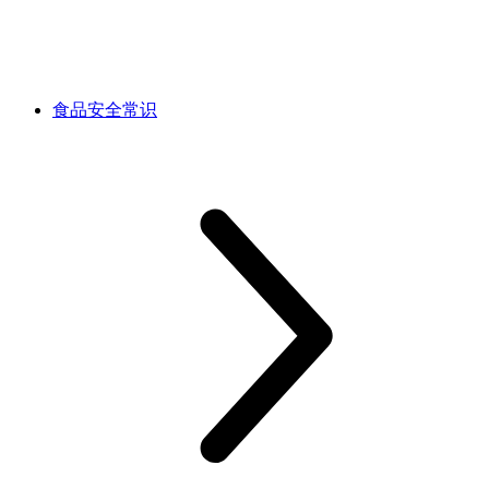
食品安全常识