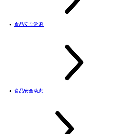
食品安全常识
食品安全动态