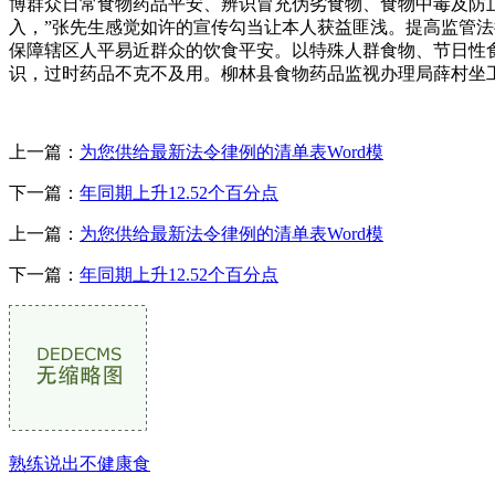
博群众日常食物药品平安、辨识冒充伪劣食物、食物中毒及防
入，”张先生感觉如许的宣传勾当让本人获益匪浅。提高监管法
保障辖区人平易近群众的饮食平安。以特殊人群食物、节日性
识，过时药品不克不及用。柳林县食物药品监视办理局薛村坐
上一篇：
为您供给最新法令律例的清单表Word模
下一篇：
年同期上升12.52个百分点
上一篇：
为您供给最新法令律例的清单表Word模
下一篇：
年同期上升12.52个百分点
熟练说出不健康食