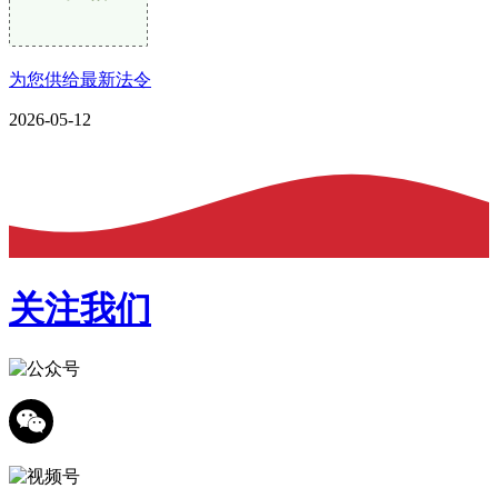
为您供给最新法令
2026-05-12
关注我们