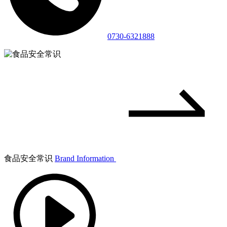
0730-6321888
食品安全常识
Brand Information