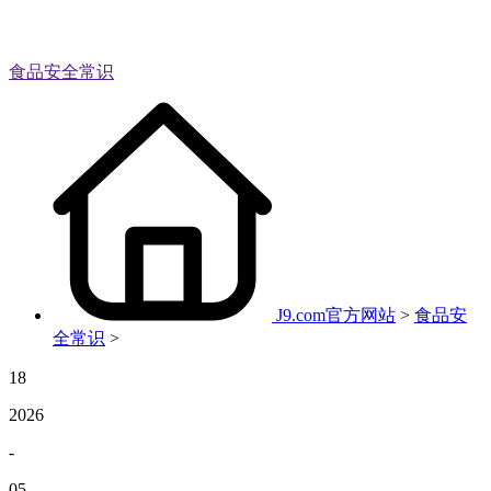
食品安全常识
J9.com官方网站
>
食品安
全常识
>
18
2026
-
05