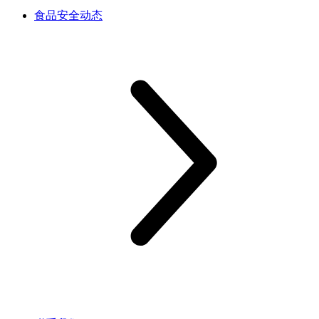
食品安全动态