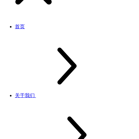
首页
关于我们