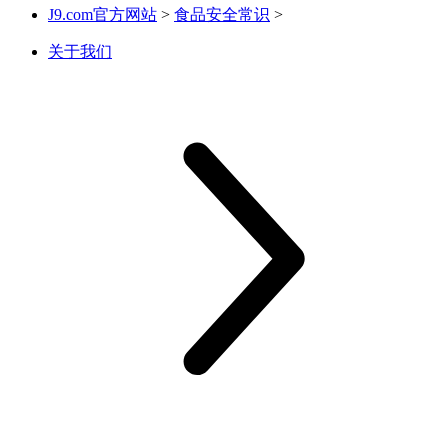
J9.com官方网站
>
食品安全常识
>
关于我们