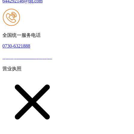
644292146@qq.com
全国统一服务电话
0730-6321888
网站建设：J9.com官方网站
|
网站地图
本网站支持IPV6
营业执照