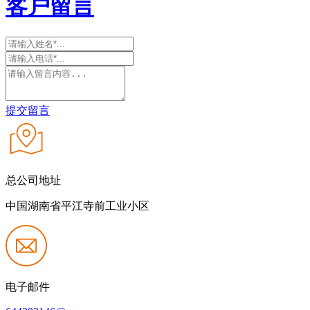
客户留言
提交留言
总公司地址
中国湖南省平江寺前工业小区
电子邮件