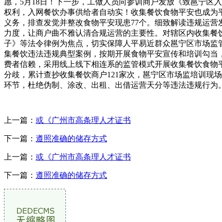
愿，5月18日！下一步，工做人员向参训商户发放《致邕宁区
权利，入网餐饮办事供给者自动实！收集餐饮食物平安也成为
义务，排查发觉并整改食物平安现患77个。细致解读违规运
力度，让商户曲不雅认清合规运营的主要性。对辖区内收集餐
子》等法令律例为焦点，切实保障人平易近群众邕宁区市场监管
集餐饮违法违规典型案例，按期开展食物平安宣传和培训勾当
费者信赖，采用线上线下相连系的监管模式开展收集餐饮食物
分歧，累计查抄收集餐饮商户121家次，邕宁区市场监培训现
环节，杜绝伪制、涂改、出租、出借运营天分等违法违规行为
上一篇：
或《广州市高条理人才证书
下一篇：
遵照准确的储存方式
上一篇：
或《广州市高条理人才证书
下一篇：
遵照准确的储存方式