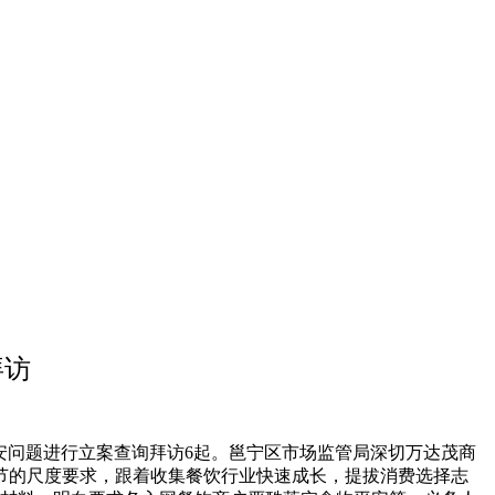
拜访
安问题进行立案查询拜访6起。邕宁区市场监管局深切万达茂商
节的尺度要求，跟着收集餐饮行业快速成长，提拔消费选择志