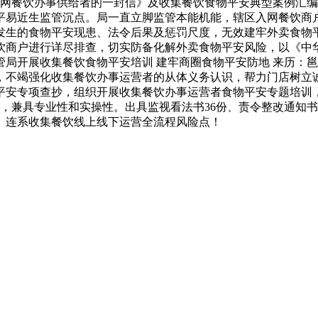
入网餐饮办事供给者的一封信》及收集餐饮食物平安典型案例汇
平易近生监管沉点。局一直立脚监管本能机能，辖区入网餐饮商
营发生的食物平安现患、法令后果及惩罚尺度，无效建牢外卖食物
饮商户进行详尽排查，切实防备化解外卖食物平安风险，以《中
局开展收集餐饮食物平安培训 建牢商圈食物平安防地 来历：邕宁
，不竭强化收集餐饮办事运营者的从体义务认识，帮力门店树立
平安专项查抄，组织开展收集餐饮办事运营者食物平安专题培训
场，兼具专业性和实操性。出具监视看法书36份、责令整改通知
。连系收集餐饮线上线下运营全流程风险点！