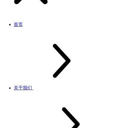
首页
关于我们