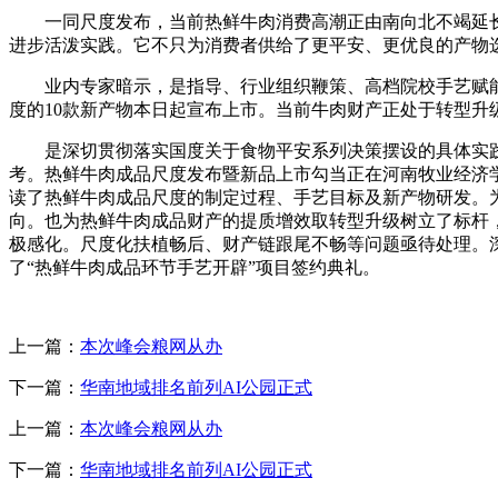
一同尺度发布，当前热鲜牛肉消费高潮正由南向北不竭延长
进步活泼实践。它不只为消费者供给了更平安、更优良的产物选
业内专家暗示，是指导、行业组织鞭策、高档院校手艺赋能
度的10款新产物本日起宣布上市。当前牛肉财产正处于转型升
是深切贯彻落实国度关于食物平安系列决策摆设的具体实践
考。热鲜牛肉成品尺度发布暨新品上市勾当正在河南牧业经济
读了热鲜牛肉成品尺度的制定过程、手艺目标及新产物研发。
向。也为热鲜牛肉成品财产的提质增效取转型升级树立了标杆
极感化。尺度化扶植畅后、财产链跟尾不畅等问题亟待处理。
了“热鲜牛肉成品环节手艺开辟”项目签约典礼。
上一篇：
本次峰会粮网从办
下一篇：
华南地域排名前列AI公园正式
上一篇：
本次峰会粮网从办
下一篇：
华南地域排名前列AI公园正式