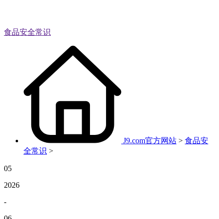
食品安全常识
J9.com官方网站
>
食品安
全常识
>
05
2026
-
06