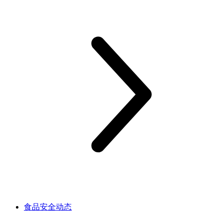
食品安全动态