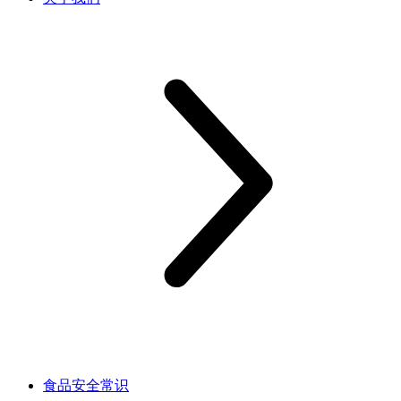
食品安全常识