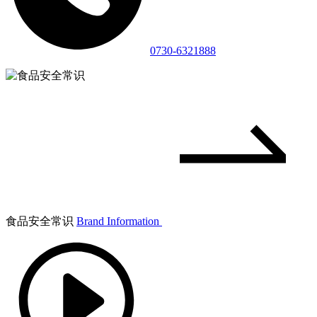
0730-6321888
食品安全常识
Brand Information