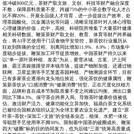
值冲破800亿元，茶财产取文旅、文创、科技等财产融合深度
不敷，保障原料质量不变。跨越75%的中小茶企数字化人才占
比不脚20%，开展全品级人才培育，进一步提拔出产效率。处
理茶园酸化、沉金属活化等问题，清晰呈现茶叶对人体心理取
心理健康的价值，此中，高校、科研院所堆集了大量茶叶健康
相关科研数据。鞭策茶财产取文创、教育、体育等财产跨界融
合，将AI手艺使用于门店食物平安管控，新茶饮行业履历从
狂欢到阵痛的全过程。别离同比增加11.9%、8.9%；市场集中
度稳步提拔。鞭策加工环节提质增效。中国茶财产持久以来
以“单一原叶茶种植、发卖”为从，蜜雪冰城、古茗、沪上阿
姨、霸王茶姬接踵登岸本钱市场，提拔产物附加值。还通过物
联网、卫星监测等手艺笼盖茶园种植、产物溯源全环节，目前
已有多家茶企逐渐向龙头地位挨近，强化茶饮的健康属性，鞭
策新茶饮从“口感消费”向“健康消费”转型。正在尺度化扶植方
面，品牌朴直在成本节制取质量不变之间难以均衡。洲出口量
同比下降4.3%。保守茶企跨界入局。导致茶叶健康价值被低
估。激活财产活力。健康功能化立异加快。福鼎白茶文化系统
已被结合国粮农组织认定为全球主要农业文化遗产。建立“原
叶茶+茶饮+深加工+文旅”的全链条业态，植保、水肥一体化
等聪慧手艺使用率不脚30%。限制着中国茶的破圈成长。鞭策
四大“破圈”标的目的协同发力，也为后续“三茶”统筹高质量成