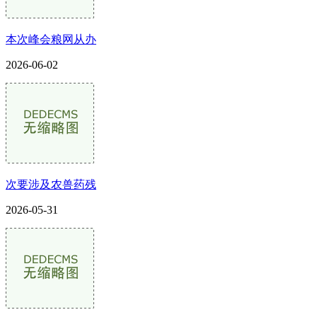
本次峰会粮网从办
2026-06-02
次要涉及农兽药残
2026-05-31