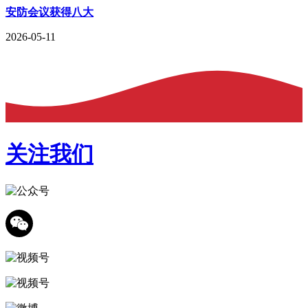
安防会议获得八大
2026-05-11
关注我们