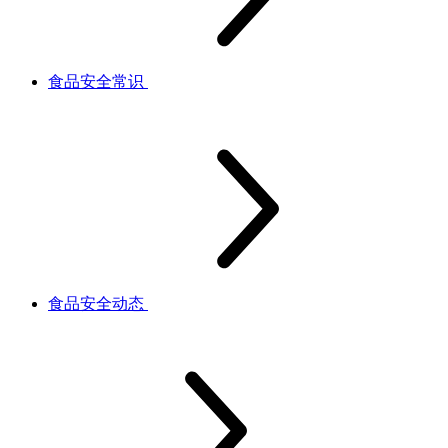
食品安全常识
食品安全动态