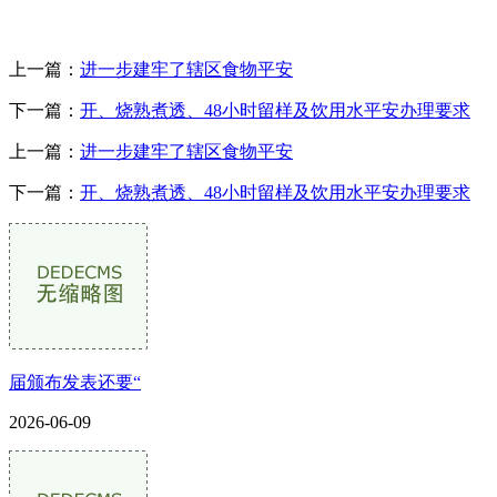
上一篇：
进一步建牢了辖区食物平安
下一篇：
开、烧熟煮透、48小时留样及饮用水平安办理要求
上一篇：
进一步建牢了辖区食物平安
下一篇：
开、烧熟煮透、48小时留样及饮用水平安办理要求
届颁布发表还要“
2026-06-09