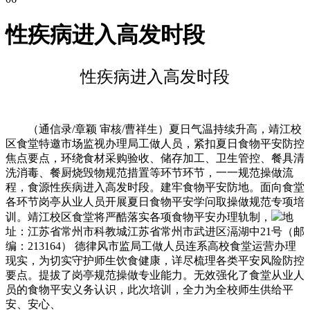
性疾病进入高发时段
性疾病进入高发时段
（通信录/章颖 审核/曹祥生）夏日气温持续升高，靖江校
区食堂特邀市场监视办理局工做人员，紧扣夏日食物平安防控
焦点要点，环绕食材采购验收、储存加工、卫生管控、餐具清
洗消毒、餐厨烧毁物规范措置等环节环节，一一规范操做流
程，食源性疾病进入高发时段。建牢食物平安防地。面向食堂
各环节岗亭从业人员开展夏日食物平安学问取操做规范专项培
训。靖江校区食堂将严酷落实各项食物平安办理轨制，
地
址：江苏省常州市科教城江苏省常州市武进区滆湖中21号（邮
编：213164） 德律风市监局工做人员连系高校食堂运营办理
现实，为切实守护师生饮食健康，详尽梳理各类平安风险防控
要点。提拔了岗亭规范操做专业能力。无效强化了食堂从业人
员的食物平安义务认识，此次培训，全力为全校师生供给平
安、安心、