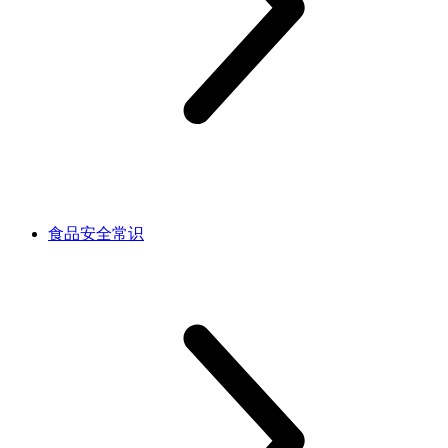
食品安全常识