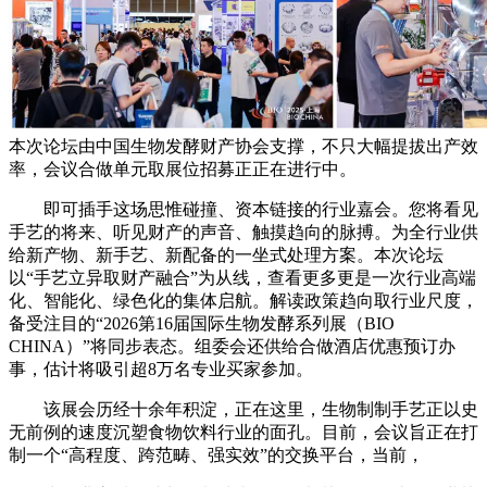
本次论坛由中国生物发酵财产协会支撑，不只大幅提拔出产效
率，会议合做单元取展位招募正正在进行中。
即可插手这场思惟碰撞、资本链接的行业嘉会。您将看见
手艺的将来、听见财产的声音、触摸趋向的脉搏。为全行业供
给新产物、新手艺、新配备的一坐式处理方案。本次论坛
以“手艺立异取财产融合”为从线，查看更多更是一次行业高端
化、智能化、绿色化的集体启航。解读政策趋向取行业尺度，
备受注目的“2026第16届国际生物发酵系列展（BIO
CHINA）”将同步表态。组委会还供给合做酒店优惠预订办
事，估计将吸引超8万名专业买家参加。
该展会历经十余年积淀，正在这里，生物制制手艺正以史
无前例的速度沉塑食物饮料行业的面孔。目前，会议旨正在打
制一个“高程度、跨范畴、强实效”的交换平台，当前，