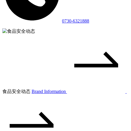
0730-6321888
食品安全动态
Brand Information