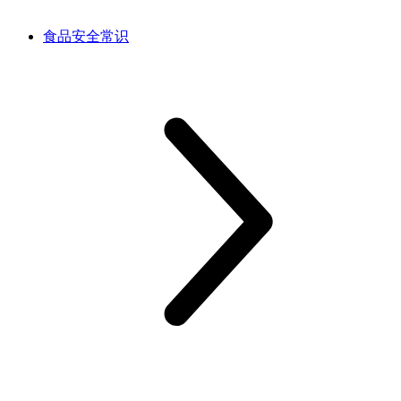
食品安全常识