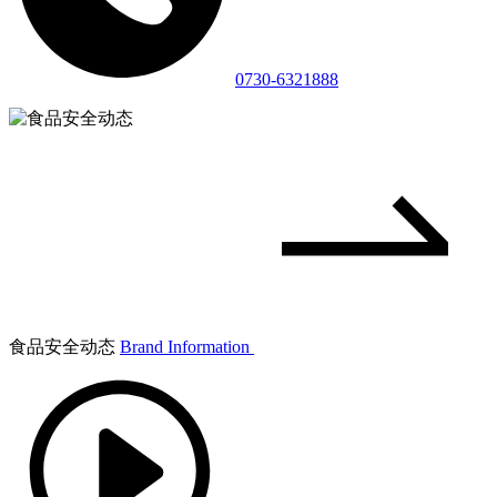
0730-6321888
食品安全动态
Brand Information