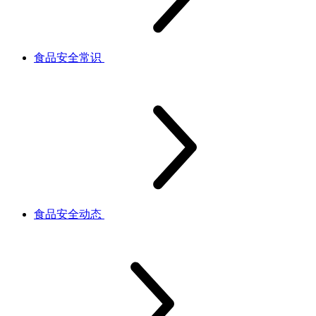
食品安全常识
食品安全动态