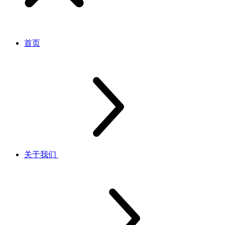
首页
关于我们