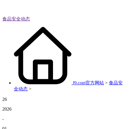
食品安全动态
J9.com官方网站
>
食品安
全动态
>
26
2026
-
01