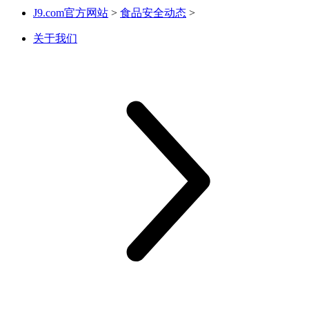
J9.com官方网站
>
食品安全动态
>
关于我们