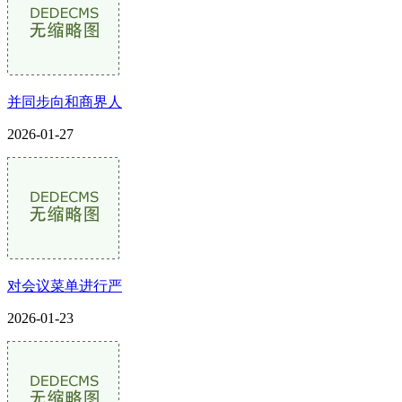
并同步向和商界人
2026-01-27
对会议菜单进行严
2026-01-23