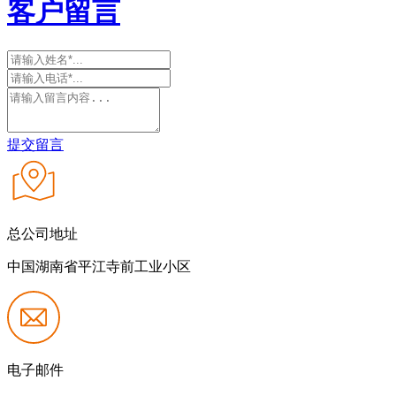
客户留言
提交留言
总公司地址
中国湖南省平江寺前工业小区
电子邮件