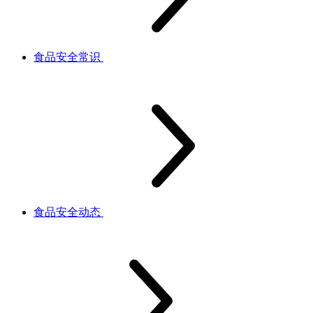
食品安全常识
食品安全动态