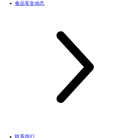
食品安全动态
联系我们