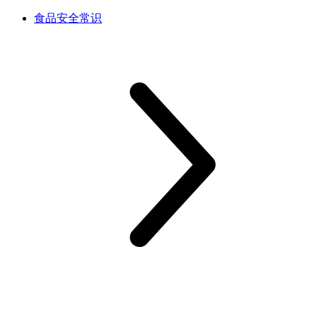
食品安全常识