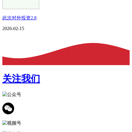
此次对外投资2.8
2026-02-15
关注我们