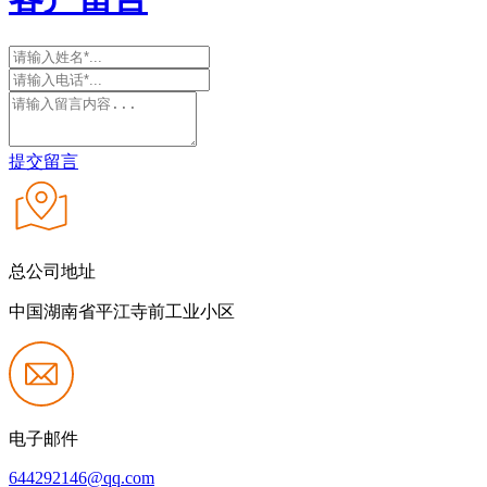
提交留言
总公司地址
中国湖南省平江寺前工业小区
电子邮件
644292146@qq.com