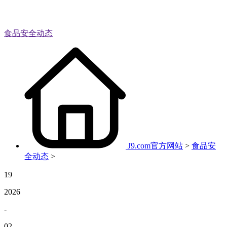
食品安全动态
J9.com官方网站
>
食品安
全动态
>
19
2026
-
02