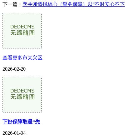
下一篇：
孪井滩情指核心（警务保障）以“不时安心不下
查看更多市大兴区
2026-02-20
下好保障取暖“先
2026-01-04