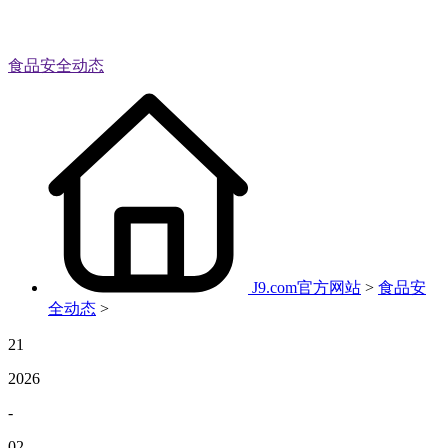
食品安全动态
J9.com官方网站
>
食品安
全动态
>
21
2026
-
02