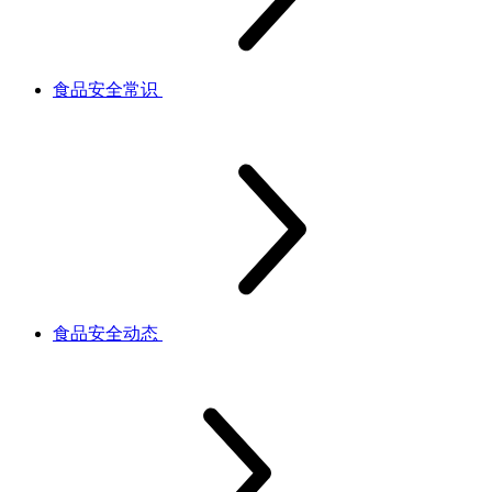
食品安全常识
食品安全动态