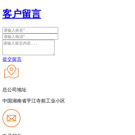
客户留言
提交留言
总公司地址
中国湖南省平江寺前工业小区