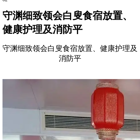
守渊细致领会白叟食宿放置、
健康护理及消防平
守渊细致领会白叟食宿放置、健康护理及
消防平