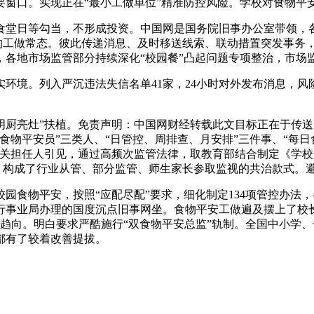
窗口。实现正在“最小工做单位”精准防控风险。学校对食物平安
堂日等勾当，不形成投资。中国网是国务院旧事办公室带领，各
长的工做常态。彼此传递消息、及时移送线索、联动措置突发事务
年，各地市场监管部分持续深化“校园餐”凸起问题专项整治，市
境。列入严沉违法失信名单41家，24小时对外发布消息，风
厨亮灶”扶植。免责声明：中国网财经转载此文目标正在于传送
食物平安员”三类人、“日管控、周排查、月安排”三件事、“每
关担任人引见，通过高频次监管法律，取教育部结合制定《学校食
，构成了行业从管、部分监管、师生家长参取监视的共治款式。避
物平安，按照“应配尽配”要求，细化制定134项管控办法，
事业局办理的国度沉点旧事网坐。食物平安工做遍及摆上了校长
向。明白要求严酷施行“双食物平安总监”轨制。全国中小学、长
都有了较着改善提拔。