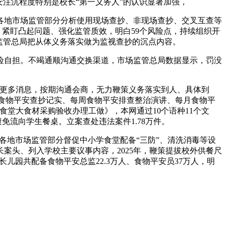
注沉程度特别是校长“第一义务人”的认识显著加强，
地市场监管部分分析使用现场查抄、非现场查抄、交叉互查等
，紧盯凸起问题、强化监管质效，明白59个风险点，持续组织开
场监管总局把从体义务落实做为监视查抄的沉点内容。
险自担。不竭通顺沟通交换渠道，市场监管总局数据显示，罚没
更多消息，按期沟通会商，无力鞭策义务落实到人、具体到
日食物平安查抄记实、每周食物平安排查整治演讲、每月食物平
堂大食材采购验收办理工做》，本网通过10个语种11个文
免流向学生餐桌。立案查处违法案件1.78万件。
各地市场监管部分督促中小学食堂配备“三防”、清洗消毒等设
案头、列入学校主要议事内容，2025年，鞭策提拔校外供餐尺
儿园共配备食物平安总监22.3万人、食物平安员37万人，明