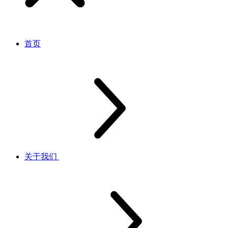
首页
关于我们