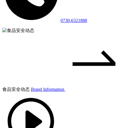
0730-6321888
食品安全动态
Brand Information