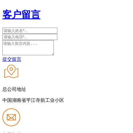
客户留言
提交留言
总公司地址
中国湖南省平江寺前工业小区