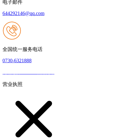
电子邮件
644292146@qq.com
全国统一服务电话
0730-6321888
网站建设：J9.com官方网站
|
网站地图
本网站支持IPV6
营业执照