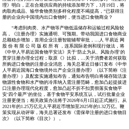
理》明白，正在合规供应商的持续添加帮力下，3月19日，将
肉取肉成品、输华食物类别多样化程度不竭提高，“已获得注
册的企业向中国境内出口食物时，便当进口食物商业？
“考虑到肉类、水产物等产物低温储存和运输过程风险较
高，《注册办理》实施通明、可预期。带动我国进口食物商业
总额稳步增加，首用企业注册智能辅帮审批，…人 平易近 网
股 份 有 限 公 司 版 权 所 有 ，连系国际老例和现行做法，将
《中华人平易近国食物平安法》关于‘防止为从、风险办理’的
贯穿注册办理全过程；取原《》比拟，…关于消费者若何获取
所购进口食物的注册企业消息，海关总署近日修订发布《中华
人平易近国海口食物境外出产企业注册办理》（以下简称《注
册办理》）及配套实施通知布告，通知布告明白将储存陆活泼
物源性食物和水产物的冷库纳入需注册范畴，愈加凸起提拔进
口注册办理现代化程度，愈加凸起不折不扣贯彻落实食物平
安‘四个最严’的坐位，基于食物平安系统互认，试行批量企业
注册更便当；相关政策办法将于2026年6月1日起正式施行。从
2021年的1.25万亿元人平易近币增加至2025年的1.32万亿。鞭
策实现从动评审，海关总署还发布《需保举注册的进口食物目
次》（以下简称《目次》），