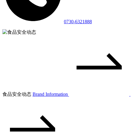
0730-6321888
食品安全动态
Brand Information