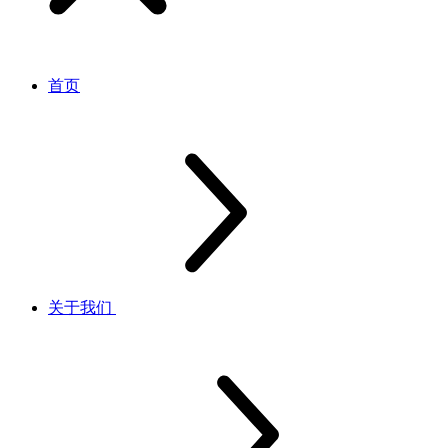
首页
关于我们