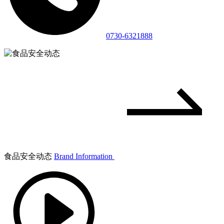
0730-6321888
食品安全动态
Brand Information