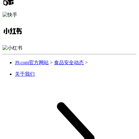
J9.com官方网站
>
食品安全动态
>
关于我们