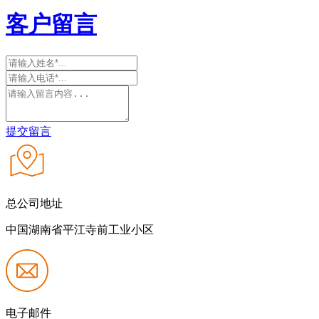
客户留言
提交留言
总公司地址
中国湖南省平江寺前工业小区
电子邮件