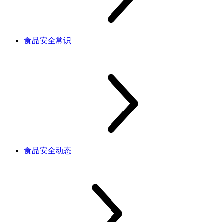
食品安全常识
食品安全动态