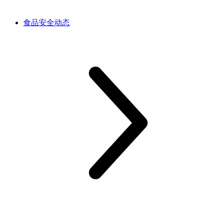
食品安全动态