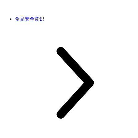
食品安全常识