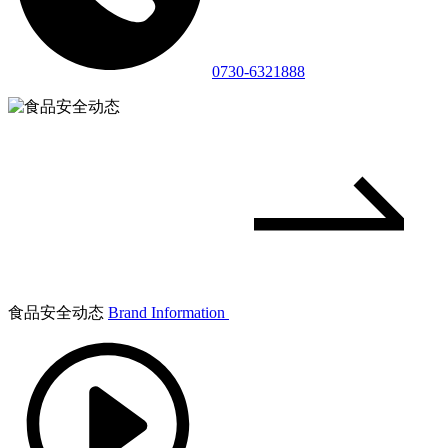
0730-6321888
食品安全动态
Brand Information