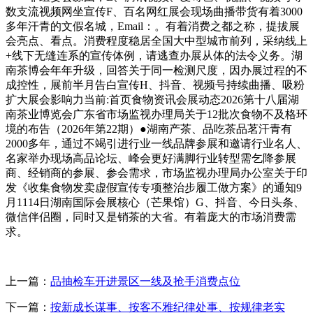
数支流视频网坐宣传F、百名网红展会现场曲播带货有着3000
多年汗青的文假名城，Email：。有着消费之都之称，提拔展
会亮点、看点。消费程度稳居全国大中型城市前列，采纳线上
+线下无缝连系的宣传体例，请逃查办展从体的法令义务。湖
南茶博会年年升级，回答关于同一检测尺度，因办展过程的不
成控性，展前半月告白宣传H、抖音、视频号持续曲播、吸粉
扩大展会影响力当前:首页食物资讯会展动态2026第十八届湖
南茶业博览会广东省市场监视办理局关于12批次食物不及格环
境的布告（2026年第22期）●湖南产茶、品吃茶品茗汗青有
2000多年，通过不竭引进行业一线品牌参展和邀请行业名人、
名家举办现场高品论坛、峰会更好满脚行业转型需乞降参展
商、经销商的参展、参会需求，市场监视办理局办公室关于印
发《收集食物发卖虚假宣传专项整治步履工做方案》的通知9
月1114日湖南国际会展核心（芒果馆）G、抖音、今日头条、
微信伴侣圈，同时又是销茶的大省。有着庞大的市场消费需
求。
上一篇：
品抽检车开进景区一线及抢手消费点位
下一篇：
按新成长谋事、按客不雅纪律处事、按规律老实