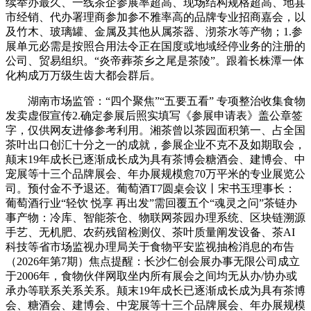
续举办最久、一线茶企参展率超高、现场结构规格超高、地县
市经销、代办署理商参加参不雅率高的品牌专业招商嘉会，以
及竹木、玻璃罐、金属及其他从属茶器、沏茶水等产物；1.参
展单元必需是按照合用法令正在国度或地域经停业务的注册的
公司、贸易组织。“炎帝葬茶乡之尾是茶陵”。跟着长株潭一体
化构成万万级生齿大都会群后。
湖南市场监管：“四个聚焦”“五要五看” 专项整治收集食物
发卖虚假宣传2.确定参展后照实填写《参展申请表》盖公章签
字，仅供网友进修参考利用。湘茶曾以茶园面积第一、占全国
茶叶出口创汇十分之一的成就，参展企业不克不及如期取会，
颠末19年成长已逐渐成长成为具有茶博会糖酒会、建博会、中
宠展等十三个品牌展会、年办展规模愈70万平米的专业展览公
司。预付金不予退还。葡萄酒T7圆桌会议丨宋书玉理事长：
葡萄酒行业“轻饮 悦享 再出发”需回覆五个“魂灵之问”茶链办
事产物：冷库、智能茶仓、物联网茶园办理系统、区块链溯源
手艺、无机肥、农药残留检测仪、茶叶质量阐发设备、茶AI
科技等省市场监视办理局关于食物平安监视抽检消息的布告
（2026年第7期）焦点提醒：长沙仁创会展办事无限公司成立
于2006年，食物伙伴网取坐内所有展会之间均无从办/协办或
承办等联系关系关系。颠末19年成长已逐渐成长成为具有茶博
会、糖酒会、建博会、中宠展等十三个品牌展会、年办展规模