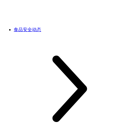
食品安全动态