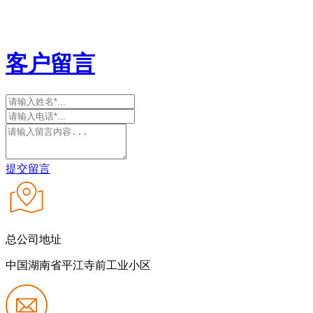
客户留言
提交留言
总公司地址
中国湖南省平江寺前工业小区