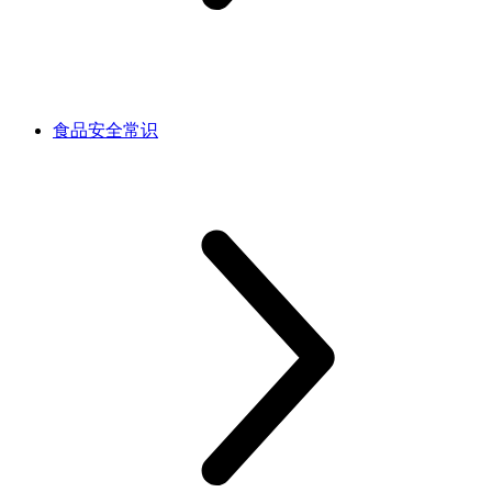
食品安全常识