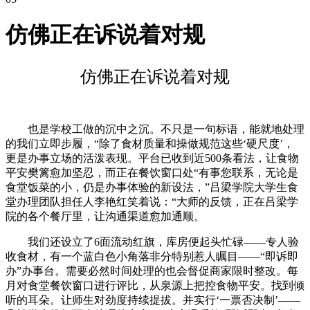
仿佛正在诉说着对规
仿佛正在诉说着对规
也是学校工做的沉中之沉。不只是一句标语，能就地处理
的我们立即步履，“除了食材质量和操做规范这些‘硬尺度’，
更是办事立场的活泼表现。平台已收到近500条看法，让食物
平安樊篱愈加坚忍，而正在餐饮窗口处“有事您联系，无论是
食堂饭菜的小，仍是办事体验的新设法，”吕梁学院大学生食
堂办理团队担任人李艳红笑着说：“大师的反馈，正在吕梁学
院的各个餐厅里，让沟通渠道愈加通顺。
我们还设立了6面流动红旗，库房便起头忙碌——专人验
收食材，有一个蓝白色小角落非分特别惹人瞩目——“即诉即
办”办事台。需要必然时间处理的也会督促商家限时整改。每
月对食堂餐饮窗口进行评比，从泉源上把控食物平安。找到倾
听的耳朵。让师生对劲度持续提拔。并实行‘一票否决制’——