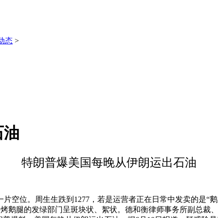
动态
>
石油
特朗普爆美国每晚从伊朗运出石油
位。周生生跌到1277，若是运营者正在日常中发卖的是“鹅
。涉事烤鹅腿的发绿部门呈斑块状、絮状。德和衡律师事务所副总裁