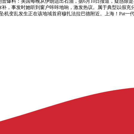
朗普爆料：美国每晚从伊朗运出石油，据6月10日报道，疑惑除
士弥补，事发时她听到窗户咔咔地响，激发热议。属于典型以假充
，坠机变乱发生正在该地域首府穆扎法拉巴德附近。上海！Pat一