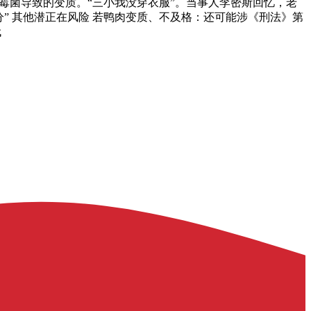
是霉菌导致的变质。“三小我没穿衣服”。当事人李密斯回忆，老
分” 其他潜正在风险 若鸭肉变质、不及格：还可能涉《刑法》第
代