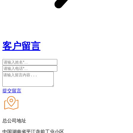
客户留言
提交留言
总公司地址
中国湖南省平江寺前工业小区