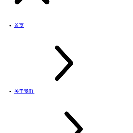
首页
关于我们