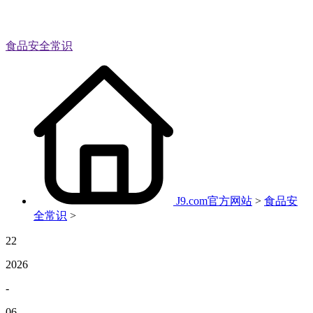
食品安全常识
J9.com官方网站
>
食品安
全常识
>
22
2026
-
06