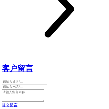
客户留言
提交留言