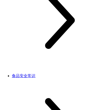
食品安全常识