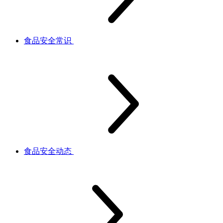
食品安全常识
食品安全动态