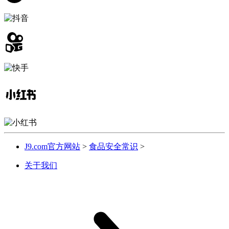
J9.com官方网站
>
食品安全常识
>
关于我们