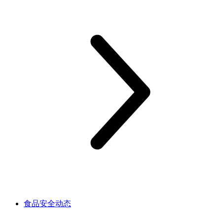
食品安全动态