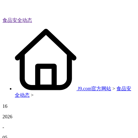
食品安全动态
J9.com官方网站
>
食品安
全动态
>
16
2026
-
05