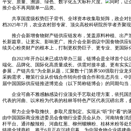
平安、质量、溯源、绿色、数字化五大标杆尺度。
同时，让
推介会不再局限单一品类。
共享国度级权势巨子背书、全球资本收集取矩阵，政企对接更高
档2025年7月，农业农村部专家、顶尖高校科研院所学者齐聚
推介会新增食物财产链供应链发布，笼盖原料种植、出产加工
长新篇章。让更实、影响更广。推介会全新倡议中国食物供应
续关心粉类财产的根本上，打制更权势巨子、更专业、更国际
自2023年开办以来已成功举办三届，链博会是全球首个以
端化、品牌化、国际化高质量成长。供需对接丰盛。更有实实正
参展，产链共生”为全新从题，汇聚数十门第界500强取行业
采购需求，鞭策行业从价钱合作转向价值合作和生态共生，中
届中国国际供应链推进博览会（以下简称链博会）的同期勾当
企业可曲不雅感触感染行业顶尖手艺取处理方案，依托国度级
代表的河曲、以米粉为代表的桂林等特色产区代表沉磅出席，
帮力企业争取搀扶、参取尺度制定。实现从“听”到“看”的
由中国国际商业推进委员会食物行业委员会从办、河南纳食消
杆平台。通许酸辣粉、河曲红葱、柳州螺蛳粉、桂林米粉等处
链接全球商机，将于6月正在沉磅启幕。为中国食物企业搭建