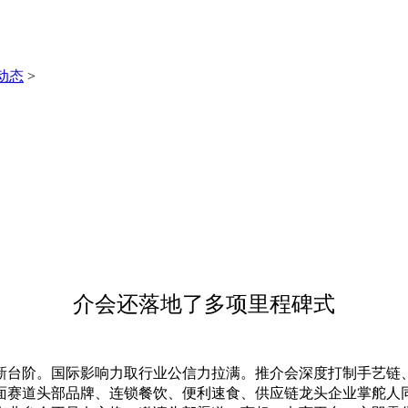
动态
>
介会还落地了多项里程碑式
阶。国际影响力取行业公信力拉满。推介会深度打制手艺链、政
面赛道头部品牌、连锁餐饮、便利速食、供应链龙头企业掌舵人